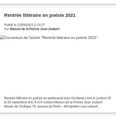
Bambe, Laura Lutard et James Sacré Présentation de la résidence...
Rentrée littéraire en poésie 2021
Publié le 13/09/2021 à 14:27
Par
Maison de la Poésie Jean Joubert
Rentrée littéraire en poésie en partenariat avec Occitanie Livre & Lecture 29
et 30 septembre et 6, 8 et 9 octobre Maison de la Poésie Jean Joubert
Moulin de l’Evêque 78, avenue du Pirée – Montpellier Lieu culturel
accueillant du public. Passe sanitaire...