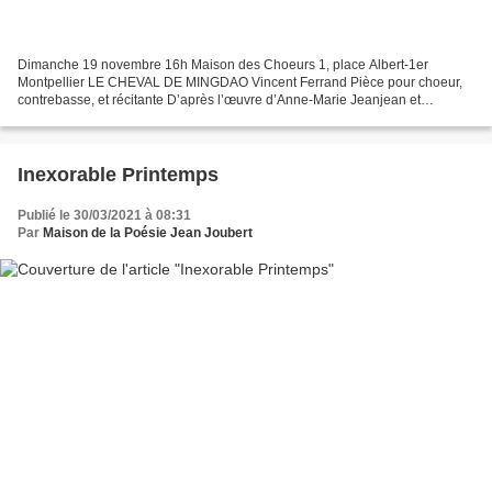
Dimanche 19 novembre 16h Maison des Choeurs 1, place Albert-1er
Montpellier LE CHEVAL DE MINGDAO Vincent Ferrand Pièce pour choeur,
contrebasse, et récitante D’après l’œuvre d’Anne-Marie Jeanjean et
Shanshan Sun (éd. Domens) Création 2023 aide à l’écriture...
Inexorable Printemps
Publié le 30/03/2021 à 08:31
Par
Maison de la Poésie Jean Joubert