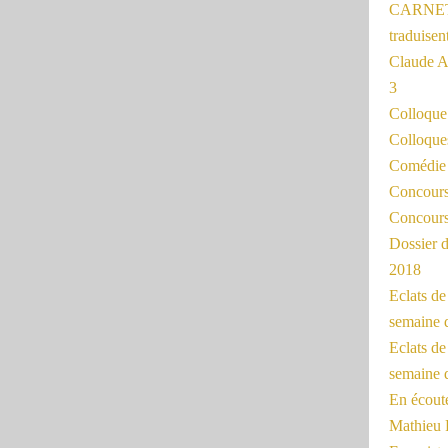
CARNET
traduisen
Claude 
3
Colloqu
Colloque
Comédie 
Concours 
Concours
Dossier d
2018
Eclats d
semaine 
Eclats de
semaine d
En écoute
Mathieu 