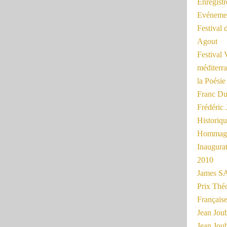
Enregist
Evénemen
Festival 
Agout
Festival 
méditerra
la Poésie
Franc Du
Frédéri
Historiq
Hommage
Inaugurat
2010
James SA
Prix Thé
Français
Jean Joub
Jean Joub