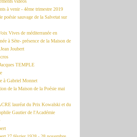
rements vidéos
ts à venir - 4ème trimestre 2019
de poésie sauvage de la Salvetat sur
Voix Vives de méditerranée en
née à Sète- présence de la Maison de
 Jean Joubert
cros
c Jacques TEMPLE
ue
 à Gabriel Monnet
ion de la Maison de la Poésie mai
CRE lauréat du Prix Kowalski et du
ophile Gautier de l'Académie
e
ert
ert 27 février 1928 - 28 novembre