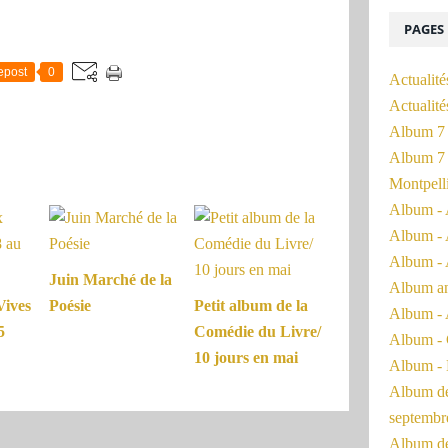
PAGES
epost
0
Actualité
Actualit
Album 7 
Album 7 
Montpell
Album - 
Album - 
Album - 
Juin Marché de la
Album a
Vives
Poésie
Petit album de la
Album - 
5
Comédie du Livre/
Album - 
10 jours en mai
Album - 
Album de 
septembr
Album de 