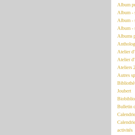
Album pr
Album - 
Album - 
Album - 
Albums 
Antholog
Atelier d'
Atelier d
Ateliers
Autres sp
Bibliothè
Joubert
Biobiblio
Bulletin 
Calendr
Calendri
activités