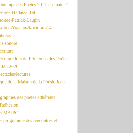
intemps des Poètes 2017 - semaine 1
soiree-Hadassa-Tal
soiree-Patrick-Laupin
soiree-Yu-Jian-8-octobre-14
photos
ie sonore
écriture
'écriture lors du Printemps des Poètes
 2025 2026
ectacles/lectures
que de la Maison de la Poésie Jean
graphies des poètes adhérents
d'adhésion
ier MAIPO
er programme des rencontres et