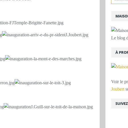
MAISON
Le blog d
À PRO
Voir le p
Joubert
su
SUIVE