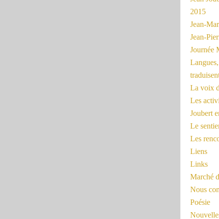
2015
Jean-Mar
Jean-Pi
Journée 
Langues, 
traduisen
La voix d
Les activ
Joubert 
Le sentie
Les renc
Liens
Links
Marché d
Nous cont
Poésie
Nouvelles