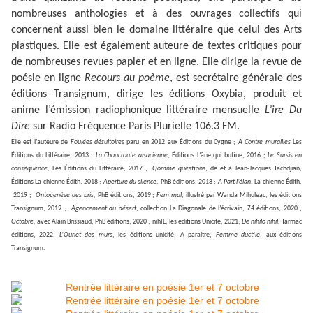
nombreuses anthologies et à des ouvrages collectifs qui
concernent aussi bien le domaine littéraire que celui des Arts
plastiques. Elle est également auteure de textes critiques pour
de nombreuses revues papier et en ligne. Elle dirige la revue de
poésie en ligne
Recours au poème
, est secrétaire générale des
éditions Transignum, dirige les éditions Oxybia, produit et
anime l’émission radiophonique littéraire mensuelle
L’ire Du
Dire
sur Radio Fréquence Paris Plurielle 106.3 FM.
Elle est l’auteure de
Foulées désultoires
paru en 2012 aux Éditions du Cygne ;
A Contre murailles
Les
Éditions du Littéraire, 2013 ;
La Choucroute alsacienne,
Éditions L’âne qui butine, 2016 ;
Le Sursis en
conséquence,
Les Éditions du Littéraire, 2017 ;
Qomme questions
, de et à Jean-Jacques Tachdjian,
Éditions La chienne Édith, 2018 ;
Aperture du silence
, PhB éditions, 2018 ;
A Part l’élan
, La chienne Édith,
2019 ;
Ontogenèse des
bris,
PhB éditions, 2019 ;
Fem mal
, illustré par Wanda Mihuleac, les éditions
Transignum, 2019 ;
Agencement du désert
, collection La Diagonale de l’écrivain, Z4 éditions, 2020 ;
Octobre,
avec Alain Brissiaud, PhB éditions, 2020 ; nihIL, les éditions Unicité, 2021,
De nihilo
nihil,
Tarmac
éditions, 2022,
L’Ourlet des murs
, les éditions unicité. A paraître,
Femme ductile
, aux éditions
Transignum.