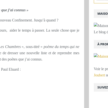
 que j’ai connus »
MAISON
nouveau Confinement. Jusqu’à quand ?
urs, aider le temps à passer. La seule chose que je
Le blog d
À PRO
Les Chambres
», sous-titré «
poème du temps qui ne
 de dresser une nouvelle liste et de reprendre mes
it des poètes que j’ai connus.
Voir le p
 Paul Eluard :
Joubert
su
SUIVE