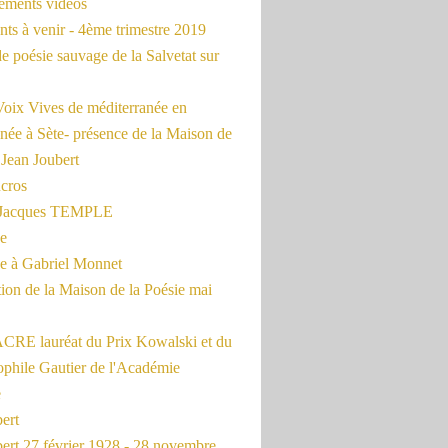
rements vidéos
ts à venir - 4ème trimestre 2019
de poésie sauvage de la Salvetat sur
Voix Vives de méditerranée en
née à Sète- présence de la Maison de
 Jean Joubert
cros
c Jacques TEMPLE
ue
 à Gabriel Monnet
ion de la Maison de la Poésie mai
CRE lauréat du Prix Kowalski et du
ophile Gautier de l'Académie
e
ert
ert 27 février 1928 - 28 novembre