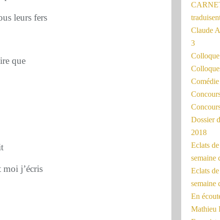
CARNET
us leurs fers
traduisen
Claude 
3
Colloqu
ire que
Colloque
Comédie 
Concours 
Concours
Dossier d
2018
Eclats d
t
semaine 
 moi j’écris
Eclats de
semaine d
En écoute
Mathieu 