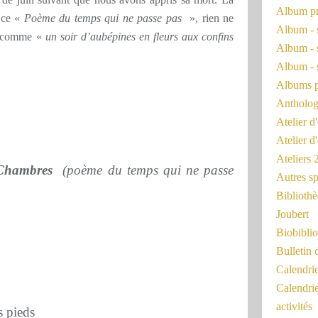
Album pr
t ce «
Poème du temps qui ne passe pas
», rien ne
Album - 
i comme «
un soir d’aubépines en fleurs aux confins
Album - 
Album - 
Albums 
Antholog
Atelier d'
Atelier d
Ateliers
 Chambres
(poème du temps qui ne passe
Autres sp
Bibliothè
Joubert
Biobiblio
Bulletin 
Calendr
Calendri
activités
s pieds