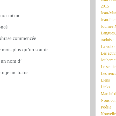
2015
Jean-Mar
e moi-même
Jean-Pi
oncé
Journée 
Langues, 
a phrase commencée
traduisen
La voix d
e mots plus qu’un soupir
Les activ
Joubert 
 un nom d’
Le sentie
oi je me trahis
Les renc
Liens
Links
Marché d
…………………..
Nous cont
Poésie
Nouvelles