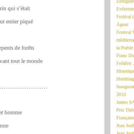
Enregist
in qui s’était
Evénemen
Festival 
ut entier piqué
Agout
Festival 
méditerra
rpents de forêts
la Poésie
Franc Du
evant tout le monde
Frédéri
Historiq
Hommage
………………………
Inaugurat
2010
James SA
Prix Thé
 cet homme
Français
onne
Jean Joub
Jean Joub