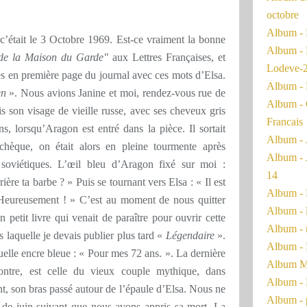
octobre
Album - 
’était le 3 Octobre 1969. Est-ce vraiment la bonne
Album - 
de la Maison du Garde"
aux Lettres Françaises, et
Lodeve-
liés en première page du journal avec ces mots d’Elsa.
Album - 
en
». Nous avions Janine et moi, rendez-vous rue de
Album - 
s son visage de vieille russe, avec ses cheveux gris
Francais
s, lorsqu’Aragon est entré dans la pièce. Il sortait
Album - 
tchèque, on était alors en pleine tourmente après
Album - 
 soviétiques. L’œil bleu d’Aragon fixé sur moi :
14
ière ta barbe ? » Puis se tournant vers Elsa : « Il est
Album - 
Heureusement ! » C’est au moment de nous quitter
Album - 
 petit livre qui venait de paraître pour ouvrir cette
Album - 
s laquelle je devais publier plus tard «
Légendaire
».
Album - 
tuelle encre bleue : « Pour mes 72 ans. ». La dernière
Album Ma
ontre, est celle du vieux couple mythique, dans
Album - 
nt, son bras passé autour de l’épaule d’Elsa. Nous ne
Album - 
s de juin suivant que nous avons appris sa mort. La