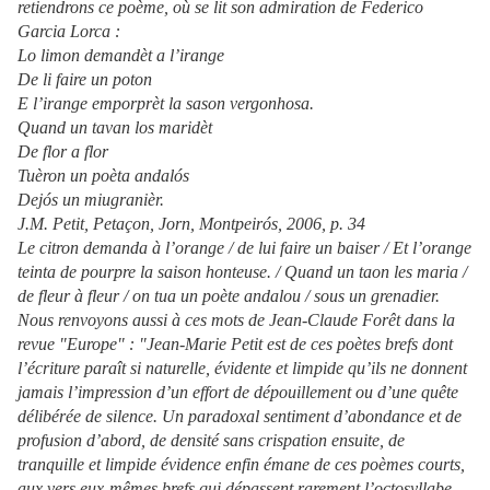
retiendrons ce poème, où se lit son admiration de Federico
Garcia Lorca :
Lo limon demandèt a l’irange
De li faire un poton
E l’irange emporprèt la sason vergonhosa.
Quand un tavan los maridèt
De flor a flor
Tuèron un poèta andalós
Dejós un miugranièr.
J.M. Petit, Petaçon, Jorn, Montpeirós, 2006, p. 34
Le citron demanda à l’orange / de lui faire un baiser / Et l’orange
teinta de pourpre la saison honteuse. / Quand un taon les maria /
de fleur à fleur / on tua un poète andalou / sous un grenadier.
Nous renvoyons aussi à ces mots de Jean-Claude Forêt dans la
revue "Europe" : "Jean-Marie Petit est de ces poètes brefs dont
l’écriture paraît si naturelle, évidente et limpide qu’ils ne donnent
jamais l’impression d’un effort de dépouillement ou d’une quête
délibérée de silence. Un paradoxal sentiment d’abondance et de
profusion d’abord, de densité sans crispation ensuite, de
tranquille et limpide évidence enfin émane de ces poèmes courts,
aux vers eux-mêmes brefs qui dépassent rarement l’octosyllabe.