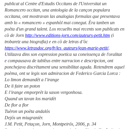
publicat al Centre d'Estudis Occitans de l'Universitat un
Romancero occitan, una antologia de la cançon populara
occitana, ont mostravan las analogias formalas que presentava
amb lo « romancero » espanhòl mai conegut. Èra tanben un
poèta d'un grand talent. Los recuelhs mai recents son publicats en
cò de Jorn
http://www.editions-jorn.com/auteurs-petit.htm
(i
trobaretz una biografia) e en cò de letras d’òc
https://www.letrasdoc.org/fr/les_auteurs/jean-marie-petit/
.
Utilizava dins son expression poetica sa coneissença de l'oralitat
e compausava de tablèus entre narracion e descripcion, ont
ponchejava discrètament una sensibilitat aguda. Retendrem aquel
poèma, ont se legis son admiracion de Federico Garcia Lorca :
Lo limon demandèt a l’irange
De li faire un poton
E l’irange emporprèt la sason vergonhosa.
Quand un tavan los maridèt
De flor a flor
Tuèron un poèta andalós
Dejós un miugranièr.
J.M. Petit, Petaçon, Jorn, Montpeirós, 2006, p. 34