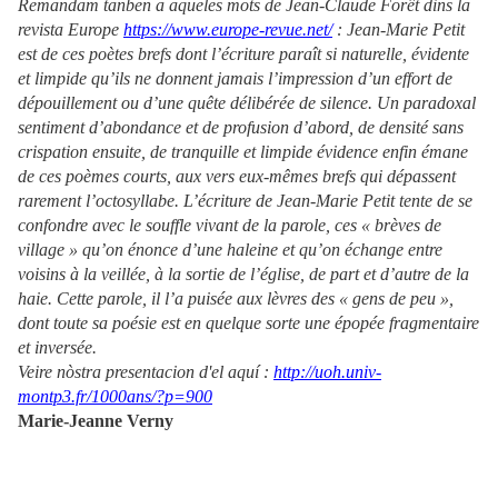
Remandam tanben a aqueles mots de Jean-Claude Forêt dins la
revista Europe
https://www.europe-revue.net/
: Jean-Marie Petit
est de ces poètes brefs dont l’écriture paraît si naturelle, évidente
et limpide qu’ils ne donnent jamais l’impression d’un effort de
dépouillement ou d’une quête délibérée de silence. Un paradoxal
sentiment d’abondance et de profusion d’abord, de densité sans
crispation ensuite, de tranquille et limpide évidence enfin émane
de ces poèmes courts, aux vers eux-mêmes brefs qui dépassent
rarement l’octosyllabe. L’écriture de Jean-Marie Petit tente de se
confondre avec le souffle vivant de la parole, ces « brèves de
village » qu’on énonce d’une haleine et qu’on échange entre
voisins à la veillée, à la sortie de l’église, de part et d’autre de la
haie. Cette parole, il l’a puisée aux lèvres des « gens de peu »,
dont toute sa poésie est en quelque sorte une épopée fragmentaire
et inversée.
Veire nòstra presentacion d'el aquí :
http://uoh.univ-
montp3.fr/1000ans/?p=900
Marie-Jeanne Verny