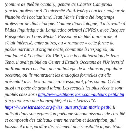
(homme de théâtre occitan), gendre de Charles Camproux
(ancien professeur à l’Université Paul-Valéry et acteur majeur de
l'histoire de l'occitanisme) Jean Marie Petit a été longtemps
professeur de dialectologie. Comme dialectologue, il a travaillé à
l'Atlas linguistique du Languedoc oriental (CNRS), avec Jacques
Boisgontier et Louis Michel. Passionné de littérature orale, il
s'était intéressé, entre autres, au « romance » cette forme de
poésie narrative d'origine orale, commune à l’espagnol, au
catalan et à l’occitan. En 1969, avec la collaboration de Jean
Tena, il avait publié au Centre d'Estudis Occitans de l'Université
un Romancero occitan, une anthologie de la chanson populaire
occitane, où ils montraient les analogies formelles qu’elle
présentait avec le « romancero » espagnol, plus connu. C’était
aussi un poète de grand talent. Les recueils les plus récents sont
publiés chez Jorn
http://www.editions-jorn.com/auteurs-petit.htm
(on y trouvera une biographie) et chez Letras d’òc
https://www.letrasdoc.org/fr/les_auteurs/jean-marie-petit/
. Il
utilisait dans son expression poétique sa connaissance de l'oralité
et composait des tableaux entre narration et description, qui
laissaient transparaître discrètement une sensibilité aigüe. Nous