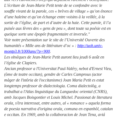
L’écriture de Jean-Marie Petit tente de se confondre avec le
souffle vivant de la parole, ces « brèves de village » qu’on énonce
d’une haleine et qu’on échange entre voisins à la veillée, à la
sortie de l’église, de part et d’autre de la haie. Cette parole, il l’a
puisée aux lèvres des « gens de peu », dont toute sa poésie est en
quelque sorte une épopée fragmentaire et inversée."
Voir notre présentation sur le site de l’Université Ouverte des
humanités « Mille ans de littérature d’oc » :
http://uoh.univ-
montp3.fr/1000ans/?p=900
.
Les obsèques de Jean-Marie Petit auront lieu jeudi 6 août en
l’église de Clapiers.
Ancian professor a l'Universitat Paul-Valéry, nebot d'Ernest Vieu,
(òme de teatre occitan), gendre de Carles Camproux (actor
màger de l'istòria de l'occitanisme) Joan Maria Petit es estat
longtemps professor de dialectologia. Coma dialectològ, a
trabalhat a l'Atlas linguistique du Languedoc oriental (CNRS),
amb Jacques Boisgontier et Louis Michel. Passionat de literatura
orala, s'èra interessat, entre autres, al « romance » aquela forma
de poesia narrativa d'origina orala, comuna en espanhòl, catalan
e occitan. En 1969, amb la collaboracion de Jean Tena, aviá