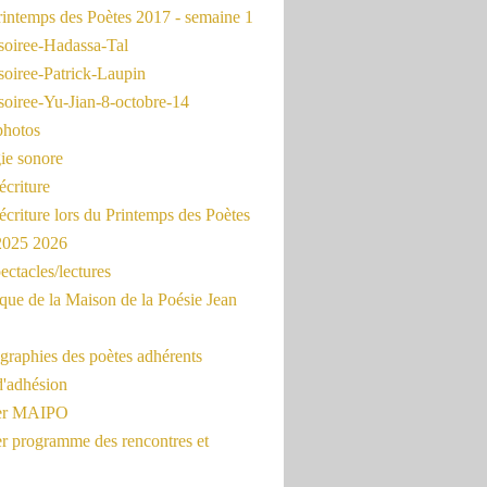
intemps des Poètes 2017 - semaine 1
soiree-Hadassa-Tal
soiree-Patrick-Laupin
soiree-Yu-Jian-8-octobre-14
photos
ie sonore
écriture
'écriture lors du Printemps des Poètes
 2025 2026
ectacles/lectures
que de la Maison de la Poésie Jean
graphies des poètes adhérents
d'adhésion
ier MAIPO
er programme des rencontres et