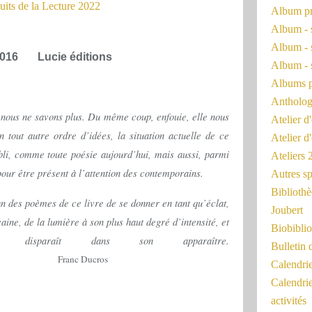
Album pr
Album - 
Album - 
2016 Lucie éditions
Album - 
Albums 
Antholog
e nous ne savons plus. Du même coup, enfouie, elle nous
Atelier d'
 tout autre ordre d’idées, la situation actuelle de ce
Atelier d
bli, comme toute poésie aujourd’hui, mais aussi, parmi
Ateliers
 pour être présent à l’attention des contemporains.
Autres sp
Bibliothè
un des poèmes de ce livre de se donner en tant qu’éclat,
Joubert
ine, de la lumière à son plus haut degré d’intensité, et
Biobiblio
disparaît dans son apparaître.
Bulletin 
ucros
Calendr
Calendri
activités