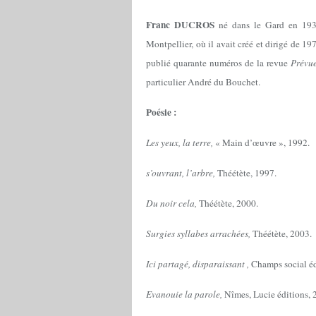
Franc DUCROS
né dans le
Gard en 1936
Montpellier, où il avait créé et dirigé de 
publié quarante numéros de la revue
Prévu
particulier André du Bouchet.
Poésie :
Les yeux, la terre,
« Main d’œuvre », 1992.
s’ouvrant, l’arbre,
Théétète, 1997.
Du noir cela,
Théétète, 2000.
Surgies syllabes arrachées,
Théétète, 2003.
Ici partagé, disparaissant ,
Champs social éd
Evanouie la parole
,
Nîmes, Lucie éditions, 