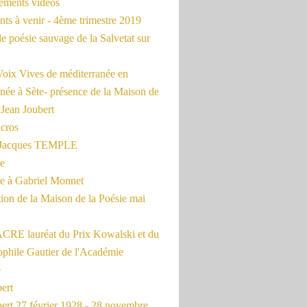
rements vidéos
ts à venir - 4ème trimestre 2019
de poésie sauvage de la Salvetat sur
Voix Vives de méditerranée en
née à Sète- présence de la Maison de
 Jean Joubert
cros
c Jacques TEMPLE
ue
 à Gabriel Monnet
ion de la Maison de la Poésie mai
CRE lauréat du Prix Kowalski et du
ophile Gautier de l'Académie
e
ert
ert 27 février 1928 - 28 novembre