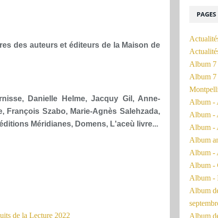
PAGES
Actualité
vres des auteurs et éditeurs de la Maison de
Actualit
Album 7 
Album 7 
Montpell
nisse, Danielle Helme, Jacquy Gil, Anne-
Album - 
se, François Szabo, Marie-Agnès Salehzada,
Album - 
éditions Méridianes, Domens, L'aceù livre...
Album - 
Album a
Album - 
Album - 
Album - 
Album de 
septembr
Album de 