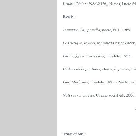
L'oubli l'éclat (1986-2016),
Nîmes, Lucie éd
Essais :
Tommaso Campanella, poète,
PUF, 1969.
Le Poétique, le Réel,
Méridiens-Klincksieck,
Poésie, figures traversées,
Théétète, 1995.
L’odeur de la panthère, Dante, la poésie,
Th
Pour Mallarmé,
Théétète, 1998. (Réédition 
Notes sur la poésie,
Champ social éd., 2006.
Lectures poét
Traductions :