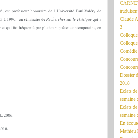
CARNET
, est professeur honoraire de l’Université Paul-Valéry de
traduisen
1975 à 1996, un séminaire de
Recherches sur le Poétique
qui a
Claude 
3
e
et qui fut
fréquenté par plusieurs poètes contemporains, en
Colloqu
Colloque
Comédie 
Concours 
Concours
Dossier d
2018
Eclats d
semaine 
Eclats de
., 2006.
semaine d
En écoute
2016.
Mathieu 