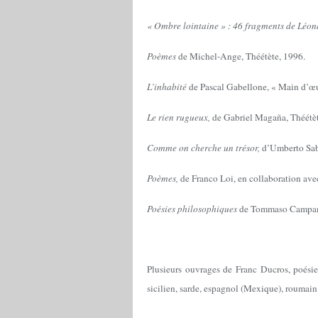
« Ombre lointaine » : 46 fragments de Léon
Poèmes
de Michel-Ange, Théétète, 1996.
L’inhabité
de Pascal Gabellone, « Main d’œu
Le rien rugueux,
de Gabriel Magaña, Théétèt
Comme on cherche un trésor,
d’Umberto Sab
Poèmes,
de Franco Loi, en collaboration ave
Poésies philosophiques
de Tommaso Campanel
Plusieurs ouvrages de Franc Ducros, poésies 
sicilien, sarde, espagnol (Mexique), roumain 