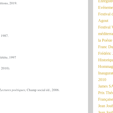
Enregist
itions, 2019.
Evénemen
Festival 
Agout
Festival 
méditerra
 1987.
la Poésie
Franc Du
Frédéri
éétète, 1997
Historiq
Hommage
: 2010).
Inaugurat
2010
James SA
iques,
Champ social éd., 2006.
Prix Thé
Français
Jean Joub
Jean Joub