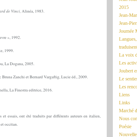
2015
ard de Vinci,
Alinéa, 1983.
Jean-Mar
Jean-Pi
Journée 
vre », 1992.
Langues, 
traduisen
e, 1999.
La voix d
Les activ
a, La Dogana, 2005.
Joubert 
c Bruna Zanchi et Bernard Vargaftig, Lucie éd., 2009.
Le sentie
Les renc
la, La Finestra editrice, 2016.
Liens
Links
Marché d
et essais, ont été traduits par différents auteurs en italien,
Nous cont
et occitan.
Poésie
Nouvelles