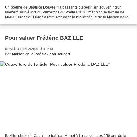
Un poème de Béatrice Douvre, "la passante du péril", en souvenir d'un
moment sauvé lors du Printemps du Poètes 2020, magnifique lecture de
Maud Curassier. Livres à retrouver dans la bibliothèque de la Maison de la
Poésie Jean Joubert. A bientôt pour des...
Pour saluer Frédéric BAZILLE
Publié le 08/12/2020 à 10:34
Par
Maison de la Poésie Jean Joubert
Bazille, photo de Carjat, portrait par Monet A l’occasion des 150 ans de la