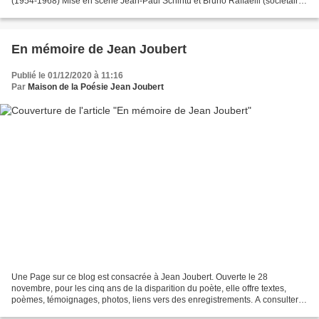
(1954-1968) Mise en scène Jean-Paul Schintu et Bruno Raffaelli (sociétaire
de la Comédie Française) Jeudi 3 décembre...
En mémoire de Jean Joubert
Publié le 01/12/2020 à 11:16
Par
Maison de la Poésie Jean Joubert
Une Page sur ce blog est consacrée à Jean Joubert. Ouverte le 28
novembre, pour les cinq ans de la disparition du poète, elle offre textes,
poèmes, témoignages, photos, liens vers des enregistrements. A consulter
quotidiennement (lien ci-dessous). Merci...