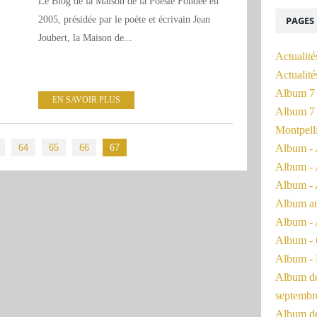
Le Blog de la Maison de la Poésie Fondée en
2005, présidée par le poète et écrivain Jean
PAGES
Joubert, la Maison de...
Actualité
Actualit
Album 7 
EN SAVOIR PLUS
Album 7 
Montpell
64
65
66
67
Album - 
Album - 
Album - 
Album a
Album - 
Album - 
Album - 
Album de 
septembr
Album de 