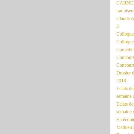
CARNET
traduisen
Claude 
3
Colloqu
Colloque
Comédie 
Concours 
Concours
Dossier d
2018
Eclats d
semaine 
Eclats de
semaine d
En écoute
Mathieu 