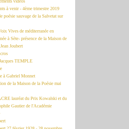
rements vidéos
ts à venir - 4ème trimestre 2019
de poésie sauvage de la Salvetat sur
Voix Vives de méditerranée en
née à Sète- présence de la Maison de
 Jean Joubert
cros
c Jacques TEMPLE
ue
 à Gabriel Monnet
ion de la Maison de la Poésie mai
CRE lauréat du Prix Kowalski et du
ophile Gautier de l'Académie
e
ert
ert 27 février 1928 - 28 novembre