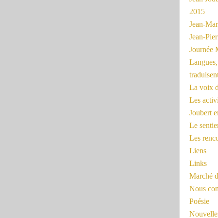
2015
Jean-Mar
Jean-Pi
Journée 
Langues, 
traduisen
La voix d
Les activ
Joubert 
Le sentie
Les renc
Liens
Links
Marché d
Nous cont
Poésie
Nouvelles