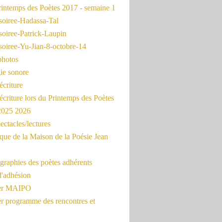
intemps des Poètes 2017 - semaine 1
soiree-Hadassa-Tal
soiree-Patrick-Laupin
soiree-Yu-Jian-8-octobre-14
photos
ie sonore
écriture
'écriture lors du Printemps des Poètes
 2025 2026
ectacles/lectures
que de la Maison de la Poésie Jean
graphies des poètes adhérents
d'adhésion
ier MAIPO
er programme des rencontres et