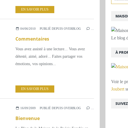
EN SAVOIR PLUS
MAISON
04/06/2010
PUBLIÉ DEPUIS OVERBLOG
…
Le blog d
Commentaires
Vous avez assisté à une lecture... Vous avez
À PRO
détesté, aimé, adoré... Faites partager vos
émotions, vos opinions...
Voir le p
Joubert
su
EN SAVOIR PLUS
SUIVE
16/09/2009
PUBLIÉ DEPUIS OVERBLOG
…
Bienvenue