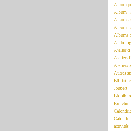
Album pr
Album - 
Album - 
Album - 
Albums 
Antholog
Atelier d'
Atelier d
Ateliers
Autres sp
Bibliothè
Joubert
Biobiblio
Bulletin 
Calendr
Calendri
activités