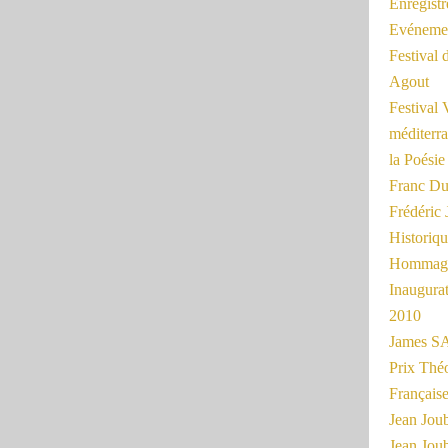
Enregist
Evénemen
Festival 
Agout
Festival 
méditerra
la Poésie
Franc Du
Frédéri
Historiq
Hommage
Inaugurat
2010
James SA
Prix Thé
Français
Jean Joub
Jean Joub