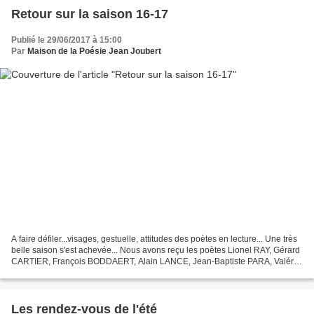
Retour sur la saison 16-17
Publié le 29/06/2017 à 15:00
Par
Maison de la Poésie Jean Joubert
A faire défiler...visages, gestuelle, attitudes des poètes en lecture... Une très
belle saison s'est achevée... Nous avons reçu les poètes Lionel RAY, Gérard
CARTIER, François BODDAERT, Alain LANCE, Jean-Baptiste PARA, Valérie
ROUZEAU, Sylvan CHABAUD,...
Les rendez-vous de l'été