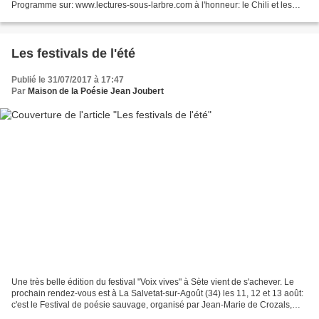
Programme sur: www.lectures-sous-larbre.com à l'honneur: le Chili et les
éditions du Seuil Nous aurons le...
Les festivals de l'été
Publié le 31/07/2017 à 17:47
Par
Maison de la Poésie Jean Joubert
Une très belle édition du festival "Voix vives" à Sète vient de s'achever. Le
prochain rendez-vous est à La Salvetat-sur-Agoût (34) les 11, 12 et 13 août:
c'est le Festival de poésie sauvage, organisé par Jean-Marie de Crozals,
cette année sur le thème...