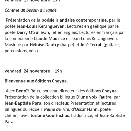
vendredi 17 novembre- 19h
Comme un besoin d’Irlande
Présentation de la
poésie irlandaise contemporaine
, par le
poète
Jean-Louis Kerangueven
. Lectures en gaélique par le
poète
Derry O’Sullivan,
et en anglais. Lectures en français par
la comédienne
Claude Maurice
et Jean-Louis Kerangueven.
Musique par
Héloïse Dautry
(harpe) et
José Terral
(guitare,
percussions, voix).
vendredi 24 novembre – 19h
Bienvenue aux éditions Cheyne
.
Avec
Benoît Reiss,
nouveau directeur des éditions
Cheyne
.
Présentation de la collection bilingue
D’une voix l’autre
, par
Jean-Baptiste Para
, son directeur. Présentation et lectures
bilingues du recueil
Peine de vie
,
d’Oscar Hahn
, poète
chilien, avec
Josiane Gourinchas
, traductrice, et Jean-Baptiste
Para.