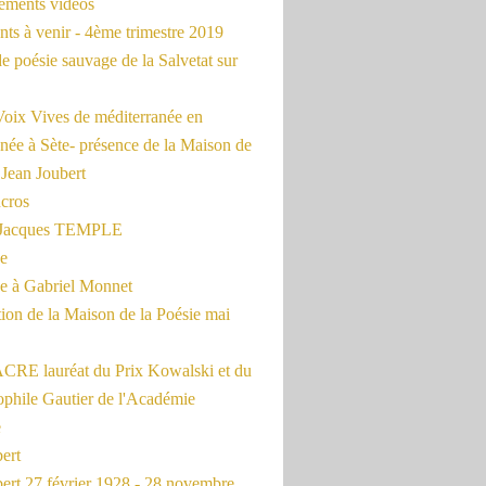
rements vidéos
ts à venir - 4ème trimestre 2019
de poésie sauvage de la Salvetat sur
Voix Vives de méditerranée en
née à Sète- présence de la Maison de
 Jean Joubert
cros
c Jacques TEMPLE
ue
 à Gabriel Monnet
ion de la Maison de la Poésie mai
CRE lauréat du Prix Kowalski et du
ophile Gautier de l'Académie
e
ert
ert 27 février 1928 - 28 novembre