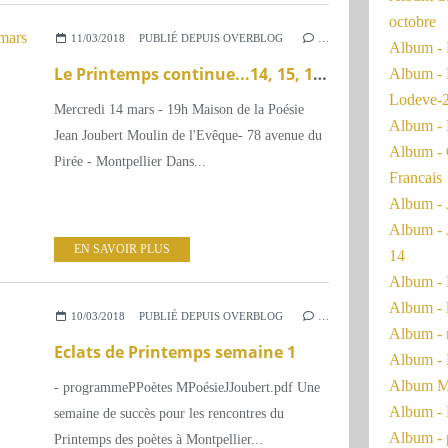
octobre
11/03/2018
PUBLIÉ DEPUIS OVERBLOG
…
Album - 
Le Printemps continue...14, 15, 18 mars
Album - 
Lodeve-
Mercredi 14 mars - 19h Maison de la Poésie
Album - 
Jean Joubert Moulin de l'Evêque- 78 avenue du
Album - 
Pirée - Montpellier Dans...
Francais
Album - 
Album - 
EN SAVOIR PLUS
14
Album - 
Album - 
10/03/2018
PUBLIÉ DEPUIS OVERBLOG
…
Album - 
Eclats de Printemps semaine 1
Album - 
Album Ma
- programmePPoètes MPoésieJJoubert.pdf Une
Album - 
semaine de succès pour les rencontres du
Album - 
Printemps des poètes à Montpellier...