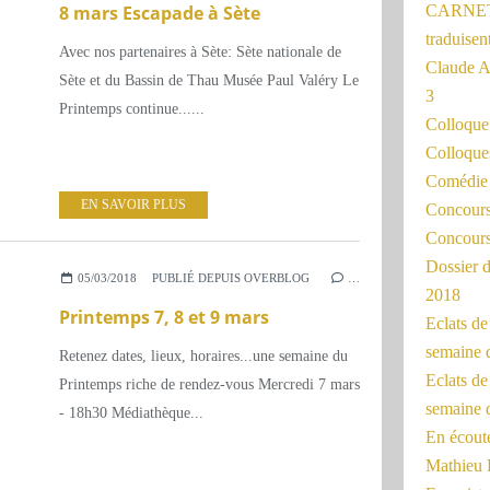
8 mars Escapade à Sète
CARNET
traduisen
Avec nos partenaires à Sète: Sète nationale de
Claude 
Sète et du Bassin de Thau Musée Paul Valéry Le
3
Printemps continue......
Colloqu
Colloque
Comédie 
EN SAVOIR PLUS
Concours 
Concours
Dossier d
05/03/2018
PUBLIÉ DEPUIS OVERBLOG
…
2018
Printemps 7, 8 et 9 mars
Eclats d
semaine 
Retenez dates, lieux, horaires...une semaine du
Eclats de
Printemps riche de rendez-vous Mercredi 7 mars
semaine d
- 18h30 Médiathèque...
En écoute
Mathieu 