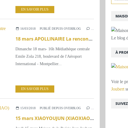
EN SAVOIR PLUS
MAISON
16/03/2018
PUBLIÉ DEPUIS OVERBLOG
…
Le blog d
18 mars APOLLINAIRE La rencontre du Centenaire
Dimanche 18 mars- 16h Médiathèque centrale
À PRO
Emile Zola 218, boulevard de l'Aéroport
International - Montpellier...
Voir le p
Joubert
su
EN SAVOIR PLUS
SUIVE
15/03/2018
PUBLIÉ DEPUIS OVERBLOG
…
15 mars XIAOYOUJUN (XIAOXIAO) et ZHENG XIAOQIONG