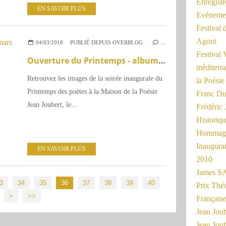
Enregist
EN SAVOIR PLUS
Evénemen
Festival 
Agout
04/03/2018
PUBLIÉ DEPUIS OVERBLOG
…
Festival 
Ouverture du Printemps - album 3 mars
méditerra
Retrouvez les images de la soirée inaugurale du
la Poésie
Printemps des poètes à la Maison de la Poésie
Franc Du
Jean Joubert, le...
Frédéri
Historiq
Hommage
Inaugurat
EN SAVOIR PLUS
2010
James SA
50
60
3
34
35
36
37
38
39
40
Prix Thé
>
>>
Français
Jean Joub
Jean Joub