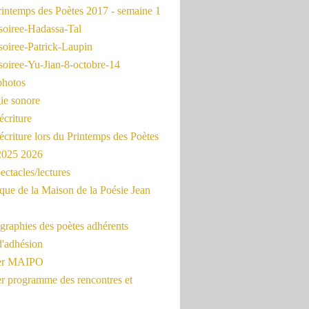
intemps des Poètes 2017 - semaine 1
soiree-Hadassa-Tal
soiree-Patrick-Laupin
soiree-Yu-Jian-8-octobre-14
photos
ie sonore
écriture
'écriture lors du Printemps des Poètes
 2025 2026
ectacles/lectures
que de la Maison de la Poésie Jean
graphies des poètes adhérents
d'adhésion
ier MAIPO
er programme des rencontres et