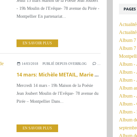
Jeudi 15 mars Maison de la Poésie Jean Joubert
- 19h Moulin de l'Evêque- 78 avenue du Pirée -
PAGES
Montpellier En partenariat...
Actualité
Actualit
Album 7 
EN SAVOIR PLUS
Album 7 
Montpell
Album - 
14/03/2018
PUBLIÉ DEPUIS OVERBLOG
…
Album - 
14 mars: Michèle METAIL, Marie de QUATREBARBES
Album - 
Mercredi 14 mars - 19h Maison de la Poésie
Album a
Jean Joubert Moulin de l'Evêque- 78 avenue du
Album - 
Pirée – Montpellier Dans...
Album - 
Album - 
Album de 
septembr
EN SAVOIR PLUS
Album de 