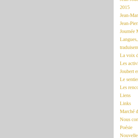
2015
Jean-Mar
Jean-Pi
Journée 
Langues, 
traduisen
La voix d
Les activ
Joubert 
Le sentie
Les renc
Liens
Links
Marché d
Nous cont
Poésie
Nouvelles