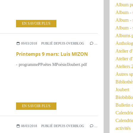
Album pr
Album - 
Album - 
EN SAVOIR PLUS
Album - 
Albums 
Antholog
09/03/2018
PUBLIÉ DEPUIS OVERBLOG
…
Atelier d'
Printemps 9 mars: Luis MIZON
Atelier d
- programmePPoètes MPoésieJJoubert.pdf
Ateliers
Autres sp
Bibliothè
Joubert
Biobiblio
Bulletin 
EN SAVOIR PLUS
Calendr
Calendri
08/03/2018
PUBLIÉ DEPUIS OVERBLOG
…
activités