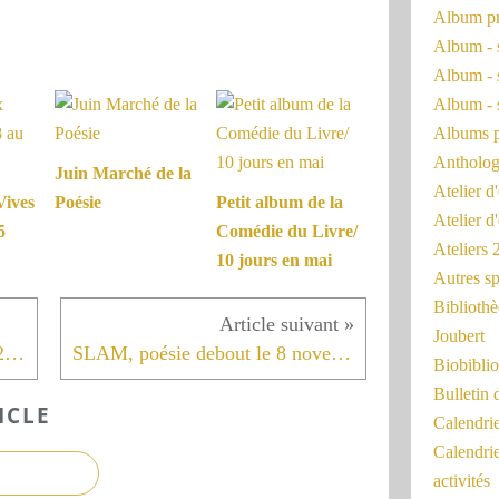
Album pr
Album - 
Album - 
Album - 
Albums 
Antholog
Juin Marché de la
Atelier d'
Vives
Poésie
Petit album de la
Atelier d
5
Comédie du Livre/
Ateliers
10 jours en mai
Autres sp
Bibliothè
Joubert
Colloque Revue Nu(e) 19, 20, 21 octobre
SLAM, poésie debout le 8 novembre
Biobiblio
Bulletin 
ICLE
Calendr
Calendri
activités