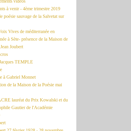
rements vidéos
ts à venir - 4ème trimestre 2019
de poésie sauvage de la Salvetat sur
Voix Vives de méditerranée en
née à Sète- présence de la Maison de
 Jean Joubert
cros
c Jacques TEMPLE
ue
 à Gabriel Monnet
ion de la Maison de la Poésie mai
CRE lauréat du Prix Kowalski et du
ophile Gautier de l'Académie
e
ert
ert 27 février 1928 - 28 novembre