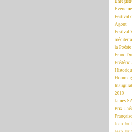
Enregist
Evénemen
Festival 
Agout
Festival 
méditerra
la Poésie
Franc Du
Frédéri
Historiq
Hommage
Inaugurat
2010
James SA
Prix Thé
Français
Jean Joub
Jean Joub