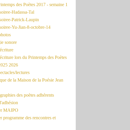
intemps des Poètes 2017 - semaine 1
soiree-Hadassa-Tal
soiree-Patrick-Laupin
soiree-Yu-Jian-8-octobre-14
photos
ie sonore
écriture
'écriture lors du Printemps des Poètes
 2025 2026
ectacles/lectures
que de la Maison de la Poésie Jean
graphies des poètes adhérents
d'adhésion
ier MAIPO
er programme des rencontres et