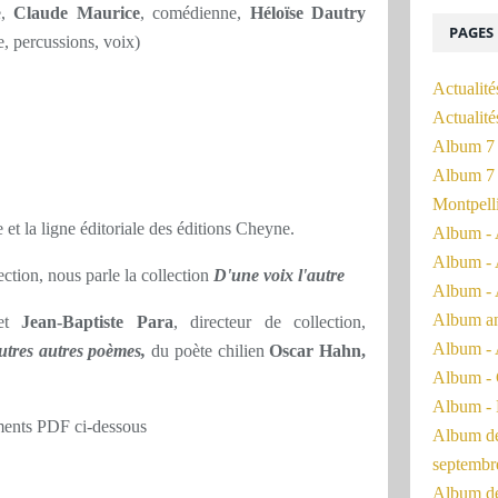
e,
Claude Maurice
, comédienne,
Héloïse Dautry
PAGES
e, percussions, voix)
Actualité
Actualit
Album 7 
Album 7 
Montpell
re et la ligne éditoriale des éditions Cheyne.
Album - 
Album - 
lection, nous parle la collection
D'une voix l'autre
Album - 
Album a
 et
Jean-Baptiste Para
, directeur de collection,
Album - 
autres autres poèmes,
du poète chilien
Oscar Hahn,
Album - 
Album - 
uments PDF ci-dessous
Album de 
septembr
Album de 