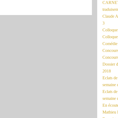
CARNET
traduisen
Claude 
3
Colloqu
Colloque
Comédie 
Concours 
Concours
Dossier d
2018
Eclats d
semaine 
Eclats de
semaine d
En écoute
Mathieu 