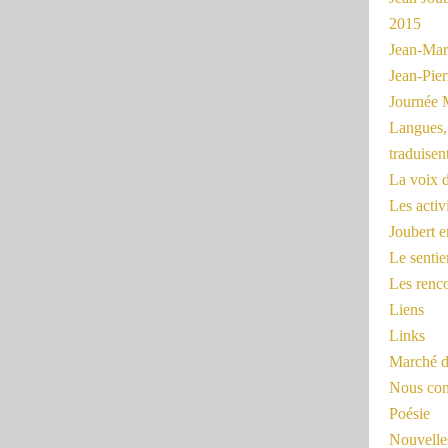
2015
Jean-Mar
Jean-Pi
Journée 
Langues, 
traduisen
La voix d
Les activ
Joubert 
Le sentie
Les renc
Liens
Links
Marché d
Nous cont
Poésie
Nouvelles