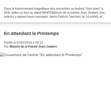
Dans le foisonnement magnifique des rencontres au festival "Voix vives" à
Sète, faites un tour au stand MAIPO/Maison de la poésie Jean Joubert. Des
auteurs y signent leurs ouvrages. Après Patricio Sanchez (le 24 juillet), et
Anne-Marie Jeanjean (le 26...
En attendant le Printemps
Publié le 07/01/2018 à 09:14
Par
Maison de la Poésie Jean Joubert