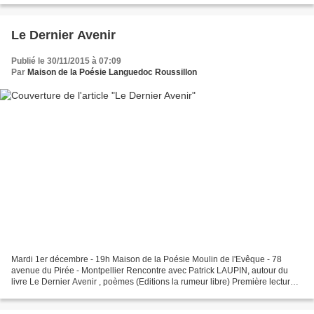
Le Dernier Avenir
Publié le 30/11/2015 à 07:09
Par
Maison de la Poésie Languedoc Roussillon
Mardi 1er décembre - 19h Maison de la Poésie Moulin de l'Evêque - 78
avenue du Pirée - Montpellier Rencontre avec Patrick LAUPIN, autour du
livre Le Dernier Avenir , poèmes (Editions la rumeur libre) Première lecture
publique de ce "livre miracle" (Thierry...