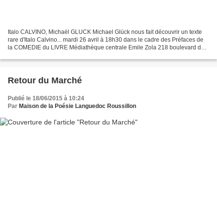
Italo CALVINO, Michaël GLUCK Michael Glück nous fait découvrir un texte
rare d'Italo Calvino... mardi 26 avril à 18h30 dans le cadre des Préfaces de
la COMEDIE du LIVRE Médiathèque centrale Emile Zola 218 boulevard de
l'aéroport Montpellier Italo CALVINO...
Retour du Marché
Publié le 18/06/2015 à 10:24
Par
Maison de la Poésie Languedoc Roussillon