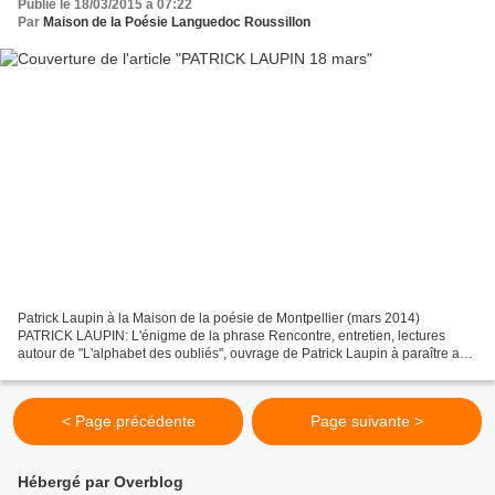
Publié le 18/03/2015 à 07:22
Par
Maison de la Poésie Languedoc Roussillon
Patrick Laupin à la Maison de la poésie de Montpellier (mars 2014)
PATRICK LAUPIN: L'énigme de la phrase Rencontre, entretien, lectures
autour de "L'alphabet des oubliés", ouvrage de Patrick Laupin à paraître aux
éditions La rumeur libre Mercredi 18 mars-...
< Page précédente
Page suivante >
Hébergé par Overblog