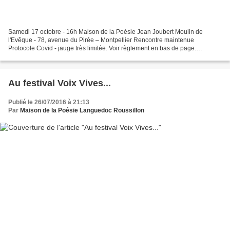
Samedi 17 octobre - 16h Maison de la Poésie Jean Joubert Moulin de
l'Evêque - 78, avenue du Pirée – Montpellier Rencontre maintenue
Protocole Covid - jauge très limitée. Voir règlement en bas de page.
Réservations obligatoires : maisondelapoesie@orange.fr...
Au festival Voix Vives...
Publié le 26/07/2016 à 21:13
Par
Maison de la Poésie Languedoc Roussillon