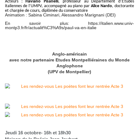
É
Acteurs :
Flaviano
Pisanelli
, professeur au Département d’
tudes
italiennes de l’UMPV, accompagné au piano par
Alice
Nardo
, doctorante
et chargée de cours, diplômée du conservatoire
Animation : Sabina Ciminari, Alessandro Marignani (DEI)
En savoir plus: https://italien.www.univ-
montp3.fr/fr/actualit%C3%A9s/paul-va-en-italie
Anglo-américain
avec notre partenaire Etudes Montpelliéraines du Monde
Anglophone
(UPV de Montpellier)
Jeudi 16 octobre- 16h et 18h30