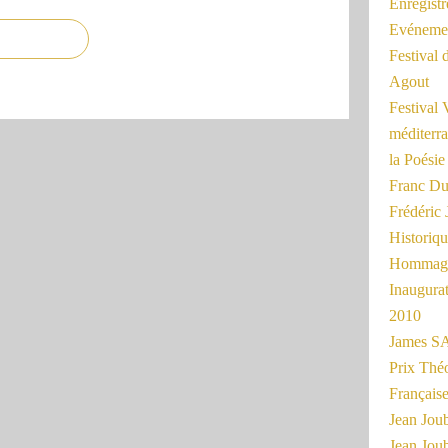
Enregist
Evénemen
Festival 
Agout
Festival 
méditerra
la Poésie
Franc Du
Frédéri
Historiq
Hommage
Inaugurat
2010
James SA
Prix Thé
Français
Jean Joub
Jean Joub