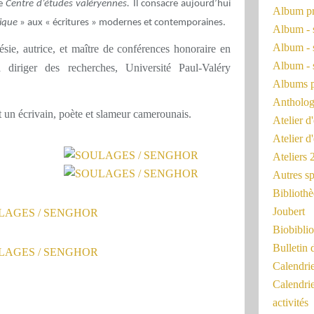
e
Centre d’études valéryennes.
Il consacre aujourd’hui
Album pr
ique
» aux « écritures » modernes et contemporaines.
Album - 
Album - 
oésie, autrice, et maître de conférences honoraire en
Album - 
 diriger des recherches, Université Paul-Valéry
Albums 
Antholog
t un écrivain, poète et slameur camerounais.
Atelier d'
Atelier d
Ateliers
Autres sp
Bibliothè
Joubert
Biobiblio
Bulletin 
Calendr
Calendri
activités