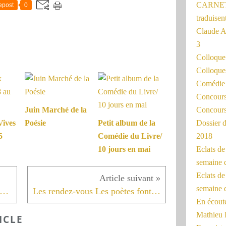
CARNET
epost
0
traduisen
Claude 
3
Colloqu
Colloque
Comédie 
Concours 
Concours
Juin Marché de la
Dossier d
Vives
Poésie
Petit album de la
2018
5
Comédie du Livre/
Eclats d
10 jours en mai
semaine 
Eclats de
semaine d
écouvrir, à lire, à voir...Les Poètes font leur rentrée
Les rendez-vous Les poètes font leur rentrée Acte 3
En écoute
Mathieu 
ICLE