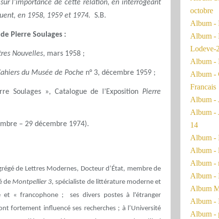
sur l’importance de cette relation, en interrogeant
octobre
ctuent, en 1958, 1959 et 1974.
S.B.
Album - 
de Pierre Soulages :
Album - 
Lodeve-
tres Nouvelles
, mars 1958 ;
Album - 
Cahiers du Musée de Poche
n° 3, décembre 1959 ;
Album - 
Francais
rre Soulages », Catalogue de l’Exposition
Pierre
Album - 
Album - 
mbre – 29 décembre 1974).
14
Album - 
Album - 
Album - 
agrégé de Lettres Modernes, Docteur d’État, membre de
Album - 
é de
Montpellier 3,
spécialiste de littérature moderne et
Album Ma
e et « francophone ; ses divers postes à l'étranger
Album - 
ont fortement influencé ses recherches ; à l’Université
Album - 