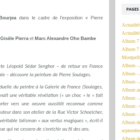
PAGES
Bourjea
dans le cadre de l’exposition « Pierre
Actualité
Actualit
Gisèle Pierra
et
Marc Alexandre Oho Bambe
Album 7 
Album 7 
Montpell
Album - 
ète Léopold Sédar Senghor – de retour en France
Album - 
e – découvre la peinture de Pierre Soulages.
Album - 
iduelle du peintre à la Galerie de France (Soulages,
Album a
aît une véritable révélation (« un choc » le « fait
Album - 
porter vers une oeuvre aussitôt reconnue comme
Album - 
auteur dans son atelier de la Rue Victor Schoelcher,
Album - 
éritable talisman « aux vertus magiques », écrit-il
Album de 
e qui ne cessera de s’enrichir au fil des ans.
septembr
Album de 