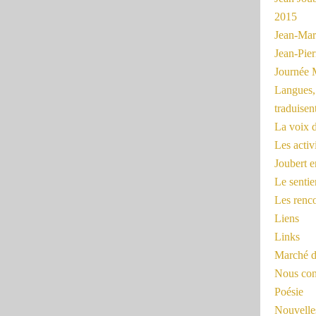
2015
Jean-Mar
Jean-Pi
Journée 
Langues, 
traduisen
La voix d
Les activ
Joubert 
Le sentie
Les renc
Liens
Links
Marché d
Nous cont
Poésie
Nouvelles