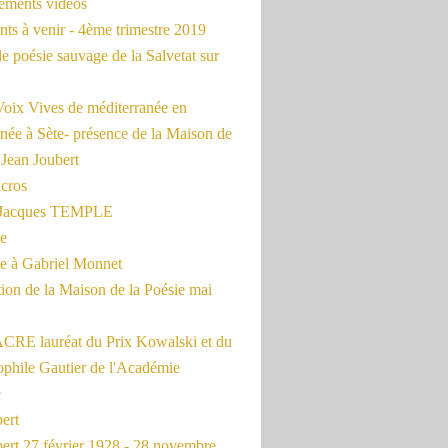
rements vidéos
ts à venir - 4ème trimestre 2019
de poésie sauvage de la Salvetat sur
Voix Vives de méditerranée en
née à Sète- présence de la Maison de
 Jean Joubert
cros
c Jacques TEMPLE
ue
 à Gabriel Monnet
ion de la Maison de la Poésie mai
CRE lauréat du Prix Kowalski et du
ophile Gautier de l'Académie
e
ert
ert 27 février 1928 - 28 novembre