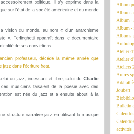
 accessoirement politique. Il s’y exprime dans la
Album pr
ique sur l’état de la société américaine et du monde
Album - 
Album - 
Album - 
t sa vision du monde, au nom « d'un anarchisme
Albums 
ste ». Ferlinghetti apparaît dans le documentaire
Antholog
calité de ses convictions.
Atelier d'
ancien professeur, décédé la même année que
Atelier d
le jazz dans l’écriture
beat
.
Ateliers
Autres sp
lui du jazz, incessant et libre, celui de
Charlie
Bibliothè
 ces musiciens faisaient de la poésie avec des
Joubert
eration est née du jazz et a ensuite abouti à la
Biobiblio
Bulletin 
Calendr
une structure narrative jazz en utilisant la musique
Calendri
activités