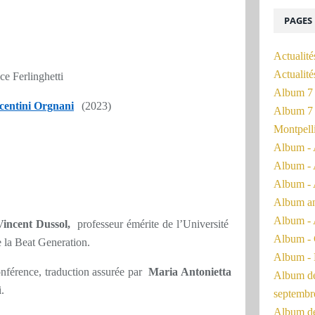
PAGES
Actualité
Actualit
e Ferlinghetti
Album 7 
centini Orgnani
(2023)
Album 7 
Montpell
Album - 
Album - 
Album - 
Album a
Album - 
Vincent Dussol,
professeur émérite de l’Université
Album - 
e la Beat Generation.
Album - 
nférence, traduction assurée par
Maria Antonietta
Album de 
.
septembr
Album de 