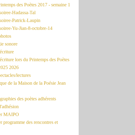
intemps des Poètes 2017 - semaine 1
soiree-Hadassa-Tal
soiree-Patrick-Laupin
soiree-Yu-Jian-8-octobre-14
photos
ie sonore
écriture
'écriture lors du Printemps des Poètes
 2025 2026
ectacles/lectures
que de la Maison de la Poésie Jean
graphies des poètes adhérents
d'adhésion
ier MAIPO
er programme des rencontres et