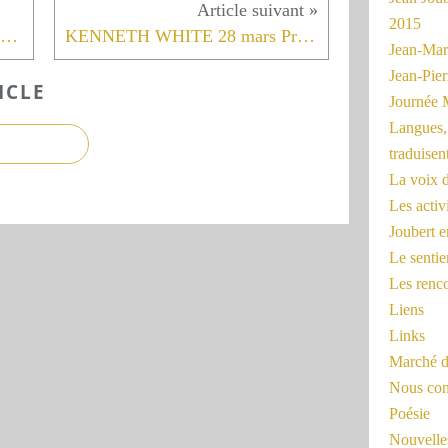
2015
Poésie occitane, lectures et performances jeudi 20 mars
KENNETH WHITE 28 mars Printemps des Poètes
Jean-Mar
Jean-Pi
ICLE
Journée 
Langues, 
traduisen
La voix d
Les activ
Joubert 
Le sentie
Les renc
Liens
Links
Marché d
Nous cont
Poésie
Nouvelles