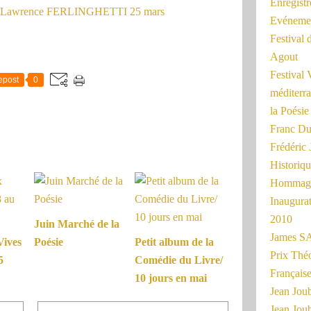
Enregist
Evénemen
Festival 
Agout
Festival 
epost
0
méditerra
la Poésie
Franc Du
Frédéri
Historiq
Hommage
Inaugurat
2010
Juin Marché de la
James SA
Vives
Poésie
Petit album de la
Prix Thé
5
Comédie du Livre/
Français
10 jours en mai
Jean Joub
Jean Joub