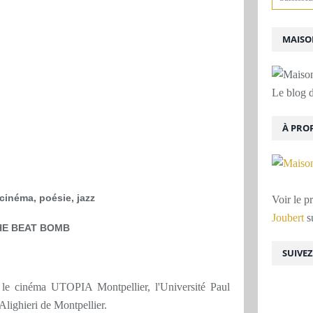
MAISON
Le blog d
À PRO
cinéma, poésie, jazz
Voir le p
Joubert
su
HE BEAT BOMB
SUIVE
le cinéma UTOPIA Montpellier, l'Université Paul
 Alighieri de Montpellier.