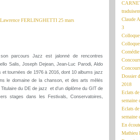
CARNET
traduisen
Claude 
3
Colloqu
Colloque
Comédie 
e, son parcours Jazz est jalonné de rencontres
Concours 
ello Salis, Joseph Dejean, Jean-Luc Parodi, Aldo
Concours
et tournées de 1976 à 2016, dont 10 albums jazz
Dossier d
dans le domaine de la chanson, et des arts mêlés
2018
 Titulaire du DE de jazz et d’un diplôme du GIT de
Eclats d
ers stages dans les Festivals, Conservatoires,
semaine 
Eclats de
semaine d
En écoute
Mathieu 