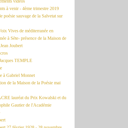
rements vidéos
ts à venir - 4ème trimestre 2019
de poésie sauvage de la Salvetat sur
Voix Vives de méditerranée en
née à Sète- présence de la Maison de
 Jean Joubert
cros
c Jacques TEMPLE
ue
 à Gabriel Monnet
ion de la Maison de la Poésie mai
CRE lauréat du Prix Kowalski et du
ophile Gautier de l'Académie
e
ert
ert 27 février 1928 - 28 novembre