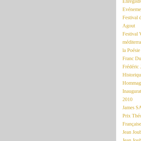
Enregist
Evénemen
Festival 
Agout
Festival 
méditerra
la Poésie
Franc Du
Frédéri
Historiq
Hommage
Inaugurat
2010
James SA
Prix Thé
Français
Jean Joub
Jean Joub