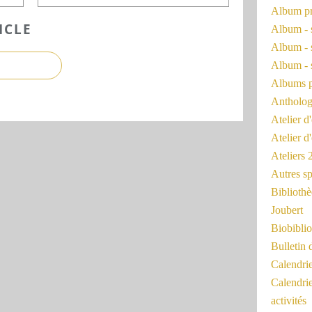
Album pr
ICLE
Album - 
Album - 
Album - 
Albums 
Antholog
Atelier d'
Atelier d
Ateliers
Autres sp
Bibliothè
Joubert
Biobiblio
Bulletin 
Calendr
Calendri
activités