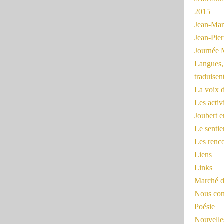
2015
Jean-Mar
Jean-Pi
Journée 
Langues, 
traduisen
La voix d
Les activ
Joubert 
Le sentie
Les renc
Liens
Links
Marché d
Nous cont
Poésie
Nouvelles