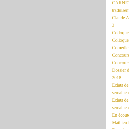
CARNET
traduisen
Claude 
3
Colloqu
Colloque
Comédie 
Concours 
Concours
Dossier d
2018
Eclats d
semaine 
Eclats de
semaine d
En écoute
Mathieu 