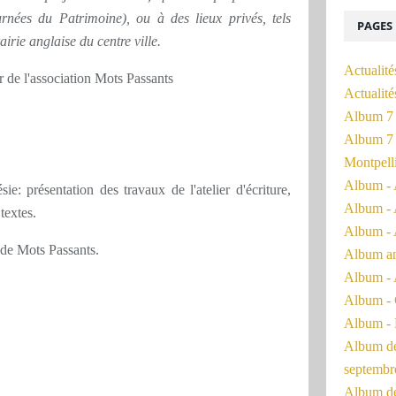
ournées du Patrimoine), ou à des lieux privés, tels
PAGES
irie anglaise du centre ville.
Actualité
r de l'association Mots Passants
Actualit
Album 7 
Album 7 
Montpell
Album - 
e: présentation des travaux de l'atelier d'écriture,
Album - 
textes.
Album - 
de Mots Passants.
Album a
Album - 
Album - 
Album - 
Album de 
septembr
Album de 