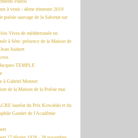
rements vidéos
ts à venir - 4ème trimestre 2019
de poésie sauvage de la Salvetat sur
Voix Vives de méditerranée en
née à Sète- présence de la Maison de
 Jean Joubert
cros
c Jacques TEMPLE
ue
 à Gabriel Monnet
ion de la Maison de la Poésie mai
CRE lauréat du Prix Kowalski et du
ophile Gautier de l'Académie
e
ert
ert 27 février 1928 - 28 novembre