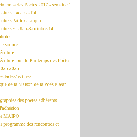
intemps des Poètes 2017 - semaine 1
soiree-Hadassa-Tal
soiree-Patrick-Laupin
soiree-Yu-Jian-8-octobre-14
photos
ie sonore
écriture
'écriture lors du Printemps des Poètes
 2025 2026
ectacles/lectures
que de la Maison de la Poésie Jean
graphies des poètes adhérents
d'adhésion
ier MAIPO
er programme des rencontres et