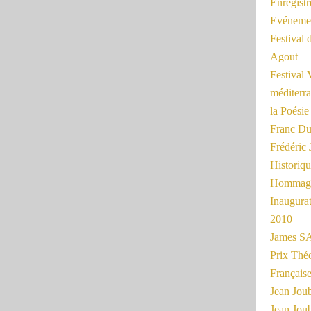
Enregist
Evénemen
Festival 
Agout
Festival 
méditerra
la Poésie
Franc Du
Frédéri
Historiq
Hommage
Inaugurat
2010
James SA
Prix Thé
Français
Jean Joub
Jean Joub