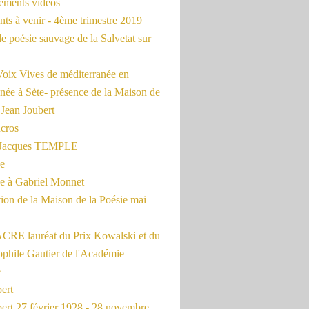
rements vidéos
ts à venir - 4ème trimestre 2019
de poésie sauvage de la Salvetat sur
Voix Vives de méditerranée en
née à Sète- présence de la Maison de
 Jean Joubert
cros
c Jacques TEMPLE
ue
 à Gabriel Monnet
ion de la Maison de la Poésie mai
CRE lauréat du Prix Kowalski et du
ophile Gautier de l'Académie
e
ert
ert 27 février 1928 - 28 novembre