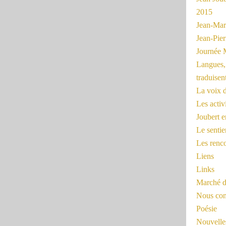
2015
Jean-Mar
Jean-Pi
Journée 
Langues, 
traduisen
La voix d
Les activ
Joubert 
Le sentie
Les renc
Liens
Links
Marché d
Nous cont
Poésie
Nouvelles