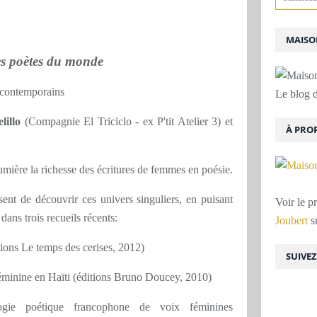
MAISON
 poètes du monde
 contemporains
Le blog d
illo
(Compagnie El Triciclo - ex P'tit Atelier 3) et
À PRO
umière la richesse des écritures de femmes en poésie.
sent de découvrir ces univers singuliers, en puisant
Voir le p
dans trois recueils récents:
Joubert
su
ions Le temps des cerises, 2012)
SUIVE
éminine en Haïti (éditions Bruno Doucey, 2010)
ogie poétique francophone de voix féminines