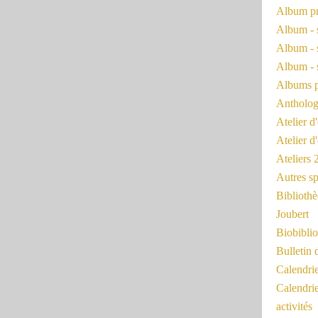
Album pr
Album - 
Album - 
Album - 
Albums 
Antholog
Atelier d'
Atelier d
Ateliers
Autres sp
Bibliothè
Joubert
Biobiblio
Bulletin 
Calendr
Calendri
activités