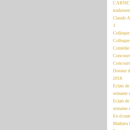
CARNET
traduisen
Claude 
3
Colloqu
Colloque
Comédie 
Concours 
Concours
Dossier d
2018
Eclats d
semaine 
Eclats de
semaine d
En écoute
Mathieu 