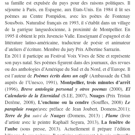
sa famille est expulsée du pays pour des raisons politiques. Il
séjourne à Paris, en Espagne, aux Etats-Unis. En 1984 il lit ses
poèmes au Centre Pompidou, avec les poètes de Fontenay
Sous/bois. Naturalisé français en 1993, il s’établit dans un village
de la garrigue languedocienne, à proximité de Montpellier. En
1995 il obtient le prix Juvencio Valle. Enseignant d’espagnol et de
littérature latino-américaine, traducteur de poésie et animateur
d’ateliers d’écriture. Membre du jury Prix Albertine Sarrazin.
En 2011 il participe au Festival Voix Vives de Sète et représente
son pays natal. Ses poèmes figurent dans des journaux, des revues
ou des anthologies d’Amérique du Sud et du Nord, et d’Europe. Il
est l’auteur de
Poèmes écrits dans un café
(Ambassade du Chili
Montpellier, trois minutes d’arrêt
auprès de l’Unesco, 1991),
(1996),
Breve antología personal y otros poemas
(2000),
El
Nuages
Calendario de la Eternidad
(S.I.E, 2007),
(Prix Tristan
L’enclume ou la cendre
Derême, 2008),
(Souffles, 2008)
Le
parapluie rouge
(
avec préface de Jean Joubert
,
Domens,
2011);
Terre de feu
suivi de
Nuages
(Domens, 2013) ;
Plume
(livre
La fenêtre de
d’artiste avec le peintre Raphaël Segura, 2013),
l’aube
(sous presse, 2013). Actuellement il prépare l’édition