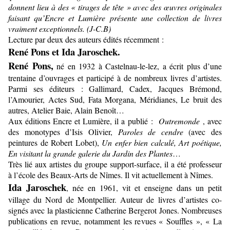
donnent lieu à des « tirages de tête » avec des œuvres originales
faisant qu’Encre et Lumière présente une collection de livres
vraiment exceptionnels. (J-C.B)
Lecture par deux des auteurs édités récemment :
René Pons et Ida Jaroschek.
René Pons,
né en 1932 à Castelnau-le-lez, a écrit plus d’une
trentaine d’ouvrages et participé à de nombreux livres d’artistes.
Parmi ses éditeurs : Gallimard, Cadex, Jacques Brémond,
l’Amourier, Actes Sud, Fata Morgana, Méridianes, Le bruit des
autres, Atelier Baie, Alain Benoît…
Aux éditions Encre et Lumière, il a publié :
Outremonde
, avec
des monotypes d’Isis Olivier,
Paroles de cendre
(avec des
peintures de Robert Lobet),
Un enfer bien
calculé, Art poétique,
En visitant la grande galerie du Jardin des Plantes
…
Très lié aux artistes du groupe support-surface, il a été professeur
à l’école des Beaux-Arts de Nîmes. Il vit actuellement à Nîmes.
Ida Jaroschek
, née en 1961, vit et enseigne dans un petit
village du Nord de Montpellier. Auteur de livres d’artistes co-
signés avec la plasticienne Catherine Bergerot Jones. Nombreuses
publications en revue, notamment les revues « Souffles », « La