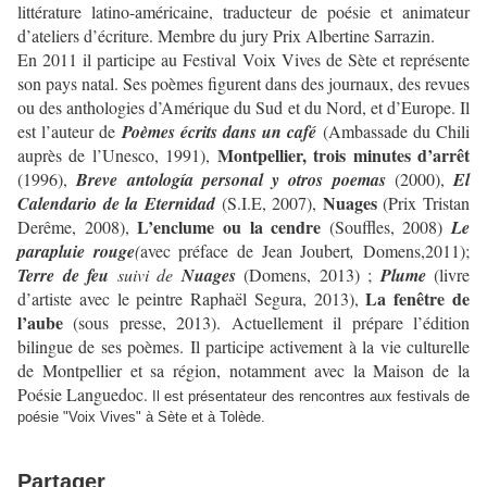
littérature latino-américaine, traducteur de poésie et animateur
d’ateliers d’écriture. Membre du jury Prix Albertine Sarrazin.
En 2011 il participe au Festival Voix Vives de Sète et représente
son pays natal. Ses poèmes figurent dans des journaux, des revues
ou des anthologies d’Amérique du Sud et du Nord, et d’Europe. Il
est l’auteur de
Poèmes écrits dans un café
(Ambassade du Chili
Montpellier, trois minutes d’arrêt
auprès de l’Unesco, 1991),
(1996),
Breve antología personal y otros poemas
(2000),
El
Nuages
Calendario de la Eternidad
(S.I.E, 2007),
(Prix Tristan
L’enclume ou la cendre
Derême, 2008),
(Souffles, 2008)
Le
parapluie rouge
(
avec préface de Jean Joubert
,
Domens,
2011);
Terre de feu
suivi de
Nuages
(Domens, 2013) ;
Plume
(livre
La fenêtre de
d’artiste avec le peintre Raphaël Segura, 2013),
l’aube
(sous presse, 2013). Actuellement il prépare l’édition
bilingue de ses poèmes.
Il participe activement à la vie culturelle
de Montpellier et sa région, notamment avec la Maison de la
Poésie Languedoc.
Il est présentateur des rencontres aux festivals de
poésie "Voix Vives" à Sète et à Tolède.
Partager