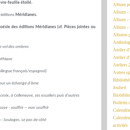
vre-feuille étoilé.
Album pr
Album - 
 éditions
Méridianes.
Album - 
Album - 
oésie des éditions Méridianes (cf. Pièces jointes ou
Albums 
Antholog
e vol des ombres
Atelier d'
Atelier d
athique
Ateliers
ilingue français/espagnol)
Autres sp
Bibliothè
Pour un échange d'âme
Joubert
Biobiblio
 croix, à Celleneuve, ses escaliers puis d'autres
Bulletin 
aye - souffrir -- non souffrir
Calendr
Calendri
 :
Soulages. Le pas de côté
activités