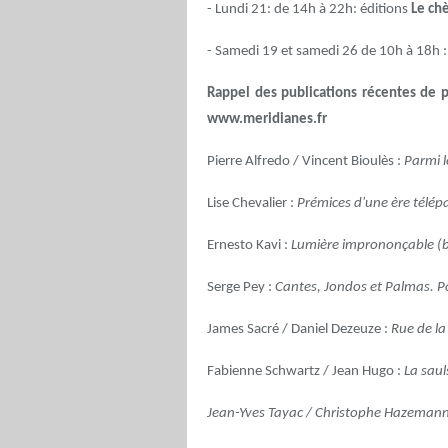
- Lundi 21: de 14h à 22h: éditions
Le chè
- Samedi 19 et samedi 26 de 10h à 18h :
Rappel des publications récentes de p
www.meridianes.fr
Pierre Alfredo / Vincent Bioulès :
Parmi l
Lise Chevalier :
Prémices d'une ère télép
Ernesto Kavi :
Lumière imprononçable (b
Serge Pey :
Cantes, Jondos et Palmas. 
James Sacré / Daniel Dezeuze :
Rue de la
Fabienne Schwartz / Jean Hugo :
La sauls
Jean-Yves Tayac / Christophe Hazemann