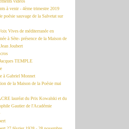
rements vidéos
ts à venir - 4ème trimestre 2019
de poésie sauvage de la Salvetat sur
Voix Vives de méditerranée en
née à Sète- présence de la Maison de
 Jean Joubert
cros
c Jacques TEMPLE
ue
 à Gabriel Monnet
ion de la Maison de la Poésie mai
CRE lauréat du Prix Kowalski et du
ophile Gautier de l'Académie
e
ert
ert 27 février 1928 - 28 novembre