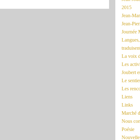
2015
Jean-Mar
Jean-Pi
Journée 
Langues, 
traduisen
La voix d
Les activ
Joubert 
Le sentie
Les renc
Liens
Links
Marché d
Nous cont
Poésie
Nouvelles