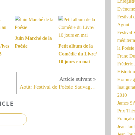
Enregist
Evénemen
Festival 
Agout
Festival 
Juin Marché de la
méditerra
Vives
Poésie
Petit album de la
la Poésie
5
Comédie du Livre/
Franc Du
10 jours en mai
Frédéri
Historiq
Hommage
Août: Festival de Poésie Sauvage à la Salvetat-sur-Agoût
Inaugurat
2010
ICLE
James SA
Prix Thé
Français
Jean Joub
Jean Joub