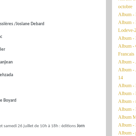
octobre
Album - 
Album - 
essières /Josiane Debard
Lodeve-
ac
Album - 
Album - 
ier
Francais
Album - 
anjean
Album - 
lehzada
14
Album - 
Album - 
de Boyard
Album - 
Album - 
Album Ma
Album - 
t samedi 26 juillet de 10h à 18h : éditions
Jorn
Album - 