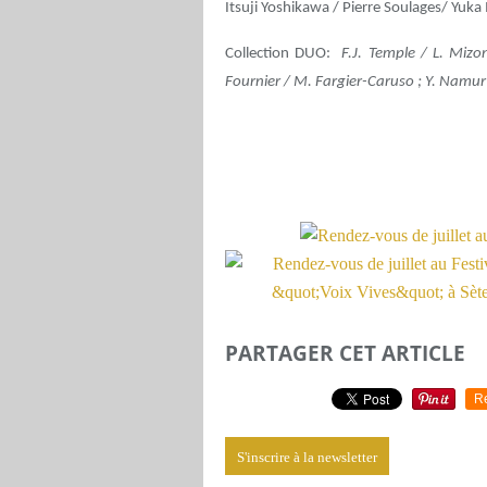
Itsuji Yoshikawa / Pierre Soulages/ Yuka
Collection DUO:
F.J. Temple / L. Mizon
Fournier / M. Fargier-Caruso ; Y. Namur 
PARTAGER CET ARTICLE
R
S'inscrire à la newsletter