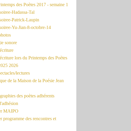
intemps des Poètes 2017 - semaine 1
soiree-Hadassa-Tal
soiree-Patrick-Laupin
soiree-Yu-Jian-8-octobre-14
photos
ie sonore
écriture
'écriture lors du Printemps des Poètes
 2025 2026
ectacles/lectures
que de la Maison de la Poésie Jean
graphies des poètes adhérents
d'adhésion
ier MAIPO
er programme des rencontres et