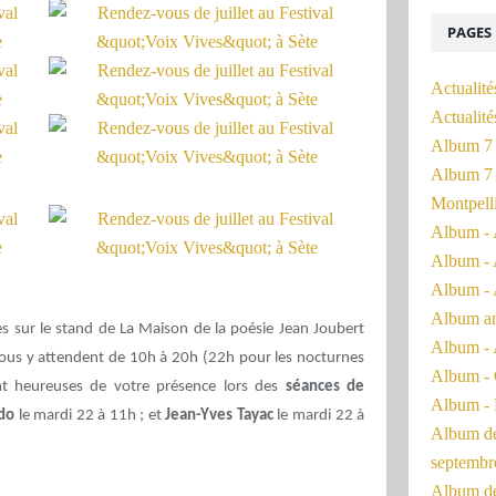
PAGES
Actualité
Actualit
Album 7 
Album 7 
Montpell
Album - 
Album - 
Album - 
Album a
es sur le stand de La Maison de la poésie Jean Joubert
Album - 
s vous y attendent de 10h à 20h (22h pour les nocturnes
Album - 
nt heureuses de votre présence lors des
séances de
Album - 
edo
le mardi 22 à 11h ; et
Jean-Yves Tayac
le mardi 22 à
Album de 
septembr
Album de 