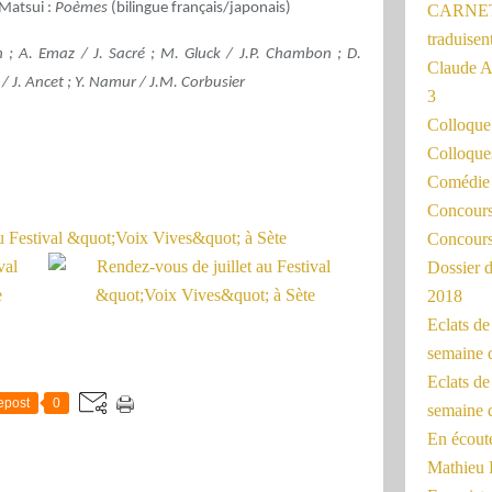
 Matsui :
Poèmes
(bilingue français/japonais)
CARNET
traduisen
 ; A. Emaz / J. Sacré ; M. Gluck / J.P. Chambon ; D.
Claude 
/ J. Ancet ; Y. Namur / J.M. Corbusier
3
Colloqu
Colloque
Comédie 
Concours 
Concours
Dossier d
2018
Eclats d
semaine 
Eclats de
epost
0
semaine d
En écoute
Mathieu 