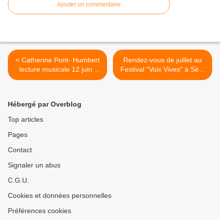
Ajouter un commentaire
< Catherine Pont- Humbert
Rendez-vous de juillet au
lecture musicale 12 juin /
Festival "Voix Vives" à Sète
Prélude au Marché de la
>
Poésie et au festival Voix
Vives
Hébergé par Overblog
Top articles
Pages
Contact
Signaler un abus
C.G.U.
Cookies et données personnelles
Préférences cookies