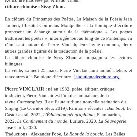
Rencontre modérée par Arnaud Villani
cithare chinoise : Sissy Zhou.
En clôture du Printemps des Poètes, La Maison de la Poésie Jean
Joubert, l’Institut Confucius Montpellier et la Boutique d’écriture
proposent un échange autour de la thématique « Les poètes
traduisent les poètes », interrogée tout au long de ce Printemps, en
réunissant autour de Pierre Vinclair, leur invité commun, deux
autres grandes figures de la traduction de la poésie.
La cithare chinoise de
Sissy Zhou
accompagnera les lectures
bilingues.
La veille, samedi 25 mars, Pierre Vinclair aura animé ateliers et
rencontres à la Boutique d’écriture.
laboutiquedecriture.org
Pierre VINCLAIR
:
né en 1982, poète, éditeur, critique,
traducteur, Pierre Vinclair est l’un des animateurs de la
revue
Catastrophes.
Il est l’auteur d’une nouvelle traduction du
Shijing (Le Corridor bleu, 2019)
.
Parutions récentes :
Bumboat
, Le
Castor astral, 2022,
L’Éducation géographique
, Flammarion,
2022,
Le Confinement du monde
, Lurlure, 2020,
La Sauvagerie
,
José Corti, 2020.
Traductions : Alexander Pope
, Le Rapt de la boucle
, Les Belles