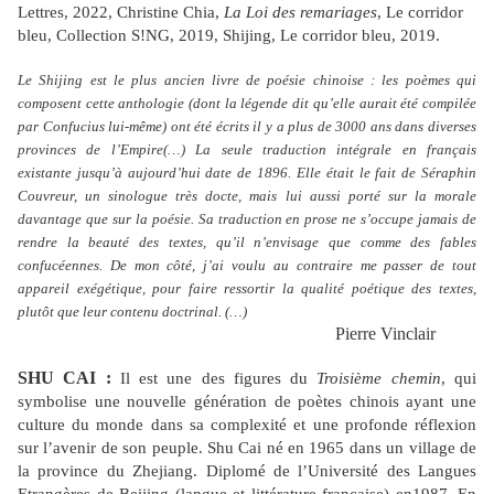
Lettres, 2022, Christine Chia,
La Loi
des remariages
, Le corridor
bleu, Collection S!NG, 2019, Shijing, Le corridor bleu, 2019.
Le Shijing est le plus ancien livre de poésie chinoise : les poèmes qui
composent cette anthologie (dont la légende dit qu’elle aurait été compilée
par Confucius lui-même) ont été écrits il y a plus de 3000 ans dans diverses
provinces de l’Empire(…) La seule traduction intégrale en français
existante jusqu’à aujourd’hui date de 1896. Elle était le fait de Séraphin
Couvreur, un sinologue très docte, mais lui aussi porté sur la morale
davantage que sur la poésie. Sa traduction en prose ne s’occupe jamais de
rendre la beauté des textes, qu’il n’envisage que comme des fables
confucéennes. De mon côté, j’ai voulu au contraire me passer de tout
appareil exégétique, pour faire ressortir la qualité poétique des textes,
plutôt que leur contenu doctrinal. (…)
Pierre Vinclair
SHU CAI :
Il est une des figures du
Troisième chemin
, qui
symbolise une nouvelle génération de poètes
chinois ayant une
culture du monde dans sa complexité et une profonde réflexion
sur l’avenir de son peuple. Shu Cai né en 1965 dans un village de
la province du Zhejiang. Diplomé de l’Université des Langues