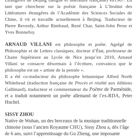
Etrangères de Beijing (langue et littérature française) en1987. En
tant que chercheur sur la poésie française à L’Institut des
Littératures étrangères de l’Académie des Sciences Sociales de
Chine, il vit et travaille actuellement à Beijing. Traducteur de
Pierre Reverdy, Arthur Rimbaud, René Char, Saint-John Perse et
Yves Bonnefoy.
ARNAUD VILLANI
est philosophe et poète. Agrégé de
Philosophie et de Lettres classiques, docteur d’État, professeur de
Chaire Supérieure au Lycée de Nice jusqu’en 2010, Arnaud
Villani se consacre désormais à l’écriture, convaincu que le
philosophe est un « artiste de la pensée ».
Il a été co-traducteur du philosophe britannique Alfred North
Whitehead (traduction française de
Procès et réalité
aux éditions
Poème
de Parménide,
Gallimard), traducteur et commentateur du
et a traduit notamment un poète allemand de
l’ex-RDA, Peter
Huchel.
SISSY ZHOU
Native de Wuhan, un des berceaux de la musique traditionnelle
chinoise (sous l’ancien Royaume CHU), Sissy Zhou a, dès l’âge
de 6 ans, suivi l’apprentissage du Gu Zheng, une imposante