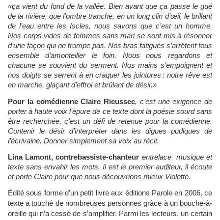
«ça vient du fond de la vallée. Bien avant que ça passe le gué
de la rivière, que l’ombre tranche, en un long clin d’œil, le brillant
de l’eau entre les Iscles, nous savons que c’est un homme.
Nos corps vides de femmes sans mari se sont mis à résonner
d’une façon qui ne trompe pas. Nos bras fatigués s’arrêtent tous
ensemble d’amonteiller le foin. Nous nous regardons et
chacune se souvient du serment. Nos mains s’empoignent et
nos doigts se serrent à en craquer les jointures : notre rêve est
en marche, glaçant d’effroi et brûlant de désir.»
Pour la comédienne Claire Rieussec
, c’est une exigence de
porter à haute voix l’épure de ce texte dont la poésie sourd sans
être recherchée, c’est un défi de retenue pour la comédienne.
Contenir le désir d’interpréter dans les digues pudiques de
l’écrivaine. Donner simplement sa voix au récit.
Lina Lamont, contrebassiste-chanteur
entrelace musique et
texte sans envahir les mots. Il est le premier auditeur, il écoute
et porte Claire pour que nous découvrions mieux Violette.
Édité sous forme d’un petit livre aux éditions Parole en 2006, ce
texte a touché de nombreuses personnes grâce à un bouche-à-
oreille qui n’a cessé de s’amplifier. Parmi les lecteurs, un certain