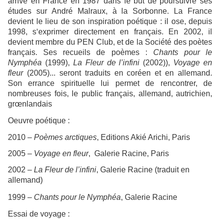
arrive en France en 1987 dans le but de poursuivre ses
études sur André Malraux, à la Sorbonne. La France
devient le lieu de son inspiration poétique : il ose, depuis
1998, s‘exprimer directement en français. En 2002, il
devient membre du PEN Club, et de la Société des poètes
français. Ses recueils de poèmes :
Chants pour le
Nymphéa
(1999),
La Fleur de l’infini
(2002)),
Voyage en
fleur
(2005)... seront traduits en cor
é
en et en allemand.
Son errance spirituelle
lui permet de rencontrer, de
nombreuses fois, le public français, allemand, autrichien,
grœnlandais
Oeuvre poétique :
2010 –
Poèmes arctiques
, Editions Akié Arichi, Paris
2005 –
Voyage en fleur
, Galerie Racine, Paris
2002 –
La Fleur de l’infini
, Galerie Racine (traduit en
allemand)
1999 –
Chants pour le Nymphéa
, Galerie Racine
Essai de voyage :