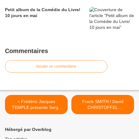
Petit album de la Comédie du Livre/
10 jours en mai
Commentaires
Ajouter un commentaire
< Frédéric Jacques
Frank SMITH / David
TEMPLE présente Serge
CHRISTOFFEL
MICHENAUD le 17
Performances croisées 29
novembre
novembre >
Hébergé par Overblog
Top articles