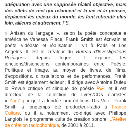
adéquation avec une supposée réalité objective, mais
des effets de réel qui relancent et la vie et la pensée,
déplacent les enjeux du monde, les font rebondir plus
loin, ailleurs et autrement
. FS.
« Artisan du langage », selon la poète conceptuelle
américaine Vanessa Place,
Frank Smith
est écrivain et
poète, vidéaste et réalisateur.
Il vit à Paris et Los
Angeles. Il est le créateur du
Bureau d'Investigations
Poétiques
depuis lequel il explore les
jonctions/disjonctions contemporaines entre Poésie,
Politique et Image, au moyen de livres, de films,
d'expositions, d'installations et de performances. Frank
Smith est également éditeur : il dirige avec Antoine Dufeu
la Revue critique et clinique de poésie
RIP
, et il est
directeur de la collection de livres/CDs d'artistes
«
ZagZig
» qu'il a fondée aux éditions Dis Voir. Frank
Smith a longtemps été producteur-radio à
France
Culture
, où il a notamment co-dirigé avec Philippe
Langlois le programme culte de création sonore,
L'Atelier
de création radiophonique
, de 2001 à 2011.