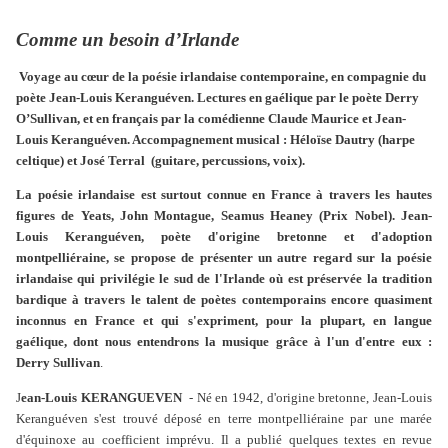
Comme un besoin d’Irlande
Voyage au cœur de la poésie irlandaise contemporaine, en compagnie du
poète Jean-Louis Keranguéven. Lectures en gaélique par le poète Derry
O’Sullivan, et en français par la comédienne Claude Maurice et Jean-
Louis Keranguéven. Accompagnement musical : Héloïse Dautry (harpe
celtique) et José Terral (guitare, percussions, voix).
La poésie irlandaise est surtout connue en France à travers les hautes
figures de Yeats, John Montague, Seamus Heaney (Prix Nobel). Jean-
Louis Keranguéven, poète d'origine bretonne et d'adoption
montpelliéraine, se propose de présenter un autre regard sur la poésie
irlandaise qui privilégie le sud de l'Irlande où est préservée la tradition
bardique à travers le talent de poètes contemporains encore quasiment
inconnus en France et qui s'expriment, pour la plupart, en langue
gaélique, dont nous entendrons la musique grâce à l'un d'entre eux :
Derry Sullivan
.
J
ean-Louis KERANGUEVEN
- Né en 1942, d'origine bretonne, Jean-Louis
Keranguéven s'est trouvé déposé en terre montpelliéraine par une marée
d'équinoxe au coefficient imprévu. Il a publié quelques textes en revue