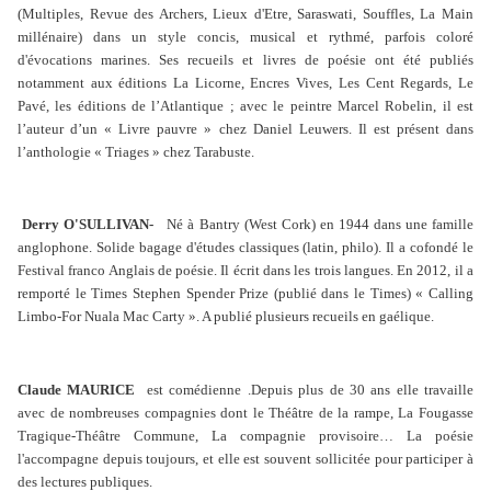
(Multiples, Revue des Archers, Lieux d'Etre, Saraswati, Souffles, La Main
millénaire) dans un style concis, musical et rythmé, parfois coloré
d'évocations marines. Ses recueils et livres de poésie ont été publiés
notamment aux éditions La Licorne, Encres Vives, Les Cent Regards, Le
Pavé, les éditions de l’Atlantique ; avec le peintre Marcel Robelin, il est
l’auteur d’un « Livre pauvre » chez Daniel Leuwers. Il est présent dans
l’anthologie « Triages » chez Tarabuste.
Derry O'SULLIVAN-
Né à Bantry (West Cork) en 1944 dans une famille
anglophone. Solide bagage d'études classiques (latin, philo). Il a cofondé le
Festival franco Anglais de poésie. Il écrit dans les trois langues. En 2012, il a
remporté le Times Stephen Spender Prize (publié dans le Times) « Calling
Limbo-For Nuala Mac Carty ». A publié plusieurs recueils en gaélique.
Claude MAURICE
est comédienne .Depuis plus de 30 ans elle travaille
avec de nombreuses compagnies dont le Théâtre de la rampe, La Fougasse
Tragique-Théâtre Commune, La compagnie provisoire… La poésie
l'accompagne depuis toujours, et elle est souvent sollicitée pour participer à
des lectures publiques.