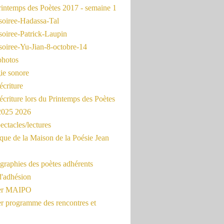
intemps des Poètes 2017 - semaine 1
soiree-Hadassa-Tal
soiree-Patrick-Laupin
soiree-Yu-Jian-8-octobre-14
photos
ie sonore
écriture
'écriture lors du Printemps des Poètes
 2025 2026
ectacles/lectures
que de la Maison de la Poésie Jean
graphies des poètes adhérents
d'adhésion
ier MAIPO
er programme des rencontres et