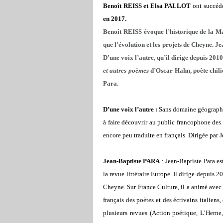
Benoît REISS et Elsa PALLOT
ont succéd
en 2017.
Benoît REISS évoque l’historique de la Mais
que l’évolution et les projets de Cheyne. J
D’une voix l’autre, qu’il dirige depuis 2010
et autres poèmes
d’Oscar Hahn, poète chili
Para.
D’une voix l’autre :
Sans domaine géographiqu
à faire découvrir au public francophone des
encore peu traduite en français. Dirigée par Je
Jean-Baptiste PARA
:
Jean-Baptiste Para est 
la revue littéraire Europe. Il dirige depuis 
Cheyne. Sur France Culture, il a animé ave
français des poètes et des écrivains italiens,
plusieurs revues (Action poétique, L’Herne