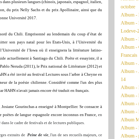
 dans plusieurs langues (chinois, japonais, espagnol, italien,
octobre
lon, du prix Nelly Sachs et du prix Apollinaire, ainsi que du
Album - 
bonne Université 2017.
Album - 
Lodeve-
nord du Chili. Emprisonné au lendemain du coup d’état de
Album - 
tter son pays natal pour les Etats-Unis, à l’Université du
Album - 
’Université de l’Iowa où il enseignera la littérature latino-
Francais
éside actuellement à Santiago du Chili. Poète et essayiste, il a
Album - 
 Pablo Neruda (2011), le Prix national de Littérature (2012) et
Album - 
HN a été invité au festival Lectures sous l’arbre à Cheyne en
14
nneur de la poésie chilienne. Considéré comme l'un des plus
Album - 
ar HAHN n'avait jamais encore été traduit en français.
Album - 
Album - 
, Josiane Gourinchas a enseigné à Montpellier. Se consacre à
Album - 
n de poètes de langue espagnole encore inconnus en France,
en
Album Ma
 dans le cadre de festivals et de lectures publiques.
Album - 
rges extraits de
Peine de vie
, l'un de ses recueils majeurs, ce
Album - 