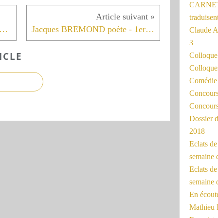
CARNET
traduisen
e un besoin d'Irlande 17 novembre
Jacques BREMOND poète - 1er décembre
Claude 
3
ICLE
Colloqu
Colloque
Comédie 
Concours 
Concours
Dossier d
2018
Eclats d
semaine 
Eclats de
semaine d
En écoute
Mathieu 