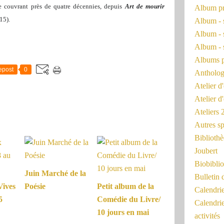
e couvrant près de quatre décennies, depuis
Art de mourir
Album pr
15).
Album - 
Album - 
Album - 
Albums 
epost
0
Antholog
Atelier d'
Atelier d
Ateliers
Autres sp
Bibliothè
Joubert
Biobiblio
Juin Marché de la
Bulletin 
Vives
Poésie
Petit album de la
Calendr
5
Comédie du Livre/
Calendri
10 jours en mai
activités