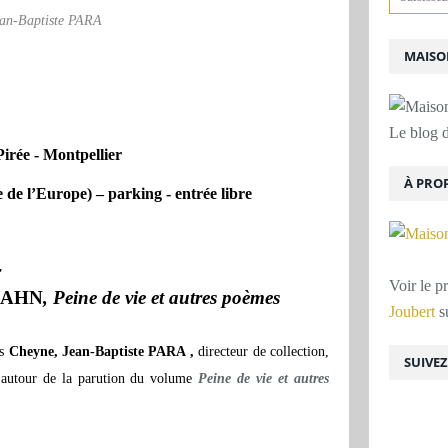
an-Baptiste PARA
MAISON
Le blog d
irée - Montpellier
À PRO
e de l’Europe) – parking - entrée libre
r
Voir le p
 HAHN
, Peine de vie et autres poèmes
Joubert
su
ns
Cheyne, Jean-Baptiste PARA ,
directeur de collection,
SUIVE
, autour de la parution du volume
Peine de vie et autres