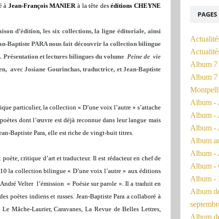
é à
Jean-François MANIER
à la tête des
éditions CHEYNE
PAGES
on d’édition, les six collections, la ligne éditoriale, ainsi
Actualité
ean-Baptiste PARA nous fait découvrir la collection bilingue
Actualit
.
Présentation et lectures bilingues du volume
Peine de vie
Album 7 
en, avec Josiane Gourinchas, traductrice, et Jean-Baptiste
Album 7 
Montpell
Album - 
e particulier, la collection « D’une voix l’autre » s’attache
Album - 
 poètes dont l’œuvre est déjà reconnue dans leur langue mais
Album - 
an-Baptiste Para, elle est riche de vingt-huit titres.
Album a
Album - 
poète, critique d’art et traducteur. Il est rédacteur en chef de
Album - 
2010 la collection bilingue « D’une voix l’autre » aux éditions
Album - 
c André Velter
l’émission
« Poésie sur parole ». Il a traduit en
Album de 
 des poètes indiens et russes. Jean-Baptiste Para a collaboré à
septembr
, Le Mâche-Laurier, Caravanes, La Revue de Belles Lettres,
Album de 