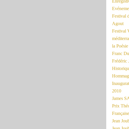
Enregist
Evénemen
Festival 
Agout
Festival 
méditerra
la Poésie
Franc Du
Frédéri
Historiq
Hommage
Inaugurat
2010
James SA
Prix Thé
Français
Jean Joub
Jean Joub