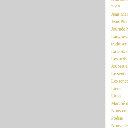
2015
Jean-Mar
Jean-Pi
Journée 
Langues, 
traduisen
La voix d
Les activ
Joubert 
Le sentie
Les renc
Liens
Links
Marché d
Nous cont
Poésie
Nouvelles