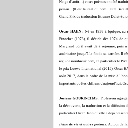
Neige d’août…) et ses poèmes ont été traduits
persan…)Il est lauréat du prix Laure Batail
Grand Prix de traduction Etienne Dolet-Sor
Oscar HAHN :
Né en 1938 à Iquique, au 
Pinochet (1973), il décide dès 1974 de qui
Maryland où il avait déjà séjourné, puis à l
américaine jusqu’à la fin de sa carrière. Il r
reçu de nombreux prix, en particulier le Prix
le prix Loewe International (2015). Oscar HA
août 2017, dans le cadre de la mise à l’ho
importants poètes chiliens d'aujourd'hui, Osc
Josiane GOURINCHAS :
Professeur agrégé
la découverte, la traduction et la diffusio
particulier Oscar Hahn qu'elle a déjà présenté
Peine de vie et autres poèmes
: Autour de la