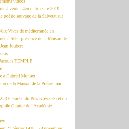
rements vidéos
ts à venir - 4ème trimestre 2019
de poésie sauvage de la Salvetat sur
Voix Vives de méditerranée en
née à Sète- présence de la Maison de
 Jean Joubert
cros
c Jacques TEMPLE
ue
 à Gabriel Monnet
ion de la Maison de la Poésie mai
CRE lauréat du Prix Kowalski et du
ophile Gautier de l'Académie
e
ert
ert 27 février 1928 - 28 novembre