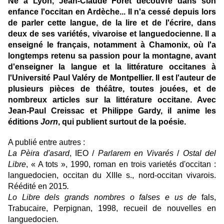
Né à Lyon, Jean-Claude Forêt découvre dans son
enfance l'occitan en Ardèche... Il n'a cessé depuis lors
de parler cette langue, de la lire et de l'écrire, dans
deux de ses variétés, vivaroise et languedocienne. Il a
enseigné le français, notamment à Chamonix, où l'a
longtemps retenu sa passion pour la montagne, avant
d'enseigner la langue et la littérature occitanes à
l'Université Paul Valéry de Montpellier. Il est l'auteur de
plusieurs pièces de théâtre, toutes jouées, et de
nombreux articles sur la littérature occitane. Avec
Jean-Paul Creissac et Philippe Gardy, il anime les
éditions
Jorn
, qui publient surtout de la poésie.
A publié entre autres :
La Pèira d'asard
, IEO /
Parlarem en Vivarés
/
Ostal del
Libre
, « A tots », 1990, roman en trois varietés d'occitan :
languedocien, occitan du XIIIe s., nord-occitan vivarois.
Réédité en 2015
.
Lo Libre dels grands nombres o falses e us de
fals,
Trabucaire, Perpignan, 1998, recueil de nouvelles en
languedocien
.