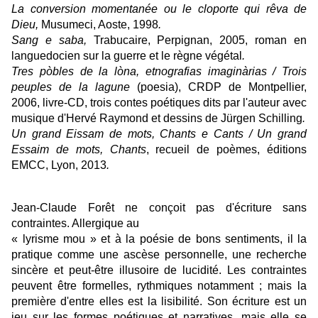
La conversion momentanée ou le cloporte qui rêva de
Dieu,
Musumeci, Aoste, 1998
.
Sang e saba,
Trabucaire, Perpignan, 2005, roman en
languedocien sur la guerre et le règne végétal
.
Tres pòbles de la lòna, etnografias imaginàrias / Trois
peuples de la lagune
(poesia), CRDP de Montpellier,
2006, livre-CD, trois contes poétiques dits par l'auteur avec
musique d'Hervé Raymond et dessins de Jürgen Schilling
.
Un grand Eissam de mots, Chants e Cants / Un grand
Essaim de mots, Chants
, recueil de poèmes, éditions
EMCC, Lyon, 2013
.
Jean-Claude Forêt ne conçoit pas d'écriture sans
contraintes. Allergique au
« lyrisme mou »
et à la poésie de bons sentiments, il la
pratique comme une ascèse personnelle, une recherche
sincère et peut-être illusoire de lucidité. Les contraintes
peuvent être formelles, rythmiques notamment ; mais la
première d'entre elles est la lisibilité. Son écriture est un
jeu sur les formes poétiques et narratives, mais elle se