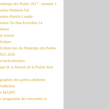
intemps des Poètes 2017 - semaine 1
soiree-Hadassa-Tal
soiree-Patrick-Laupin
soiree-Yu-Jian-8-octobre-14
photos
ie sonore
écriture
'écriture lors du Printemps des Poètes
 2025 2026
ectacles/lectures
que de la Maison de la Poésie Jean
graphies des poètes adhérents
d'adhésion
ier MAIPO
er programme des rencontres et