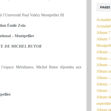
PAGES
à l’Université Paul Valéry Montpellier III
Actualité
tion Émile Zola
Actualit
Album 7 
ational – Montpellier
Album 7 
Montpell
TE DE MICHEL BUTOR
Album - 
Album - 
Album - 
à l’espace Méridianes, Michel Butor répondra aux
Album a
Album - 
Album - 
Album - 
pellier
Album de 
septembr
Album de 