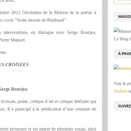
24 août...
tobre 2012 l'invitation de la Maison de la poésie à
MAISON
du cycle "Notre besoin de Rimbaud" .
les interventions, en dialogue avec Serge Bourjea,
Le blog d
Pierre Manuel.
nts.
À PRO
ES CROISEES
Voir le p
 Serge Bourjea
Joubert
su
crivain, poète, critique d’art et critique littéraire qui
SUIVE
on. Il a participé à la publication d’une centaine de
nts picturaux et est auteur de plusieurs essais, ainsi