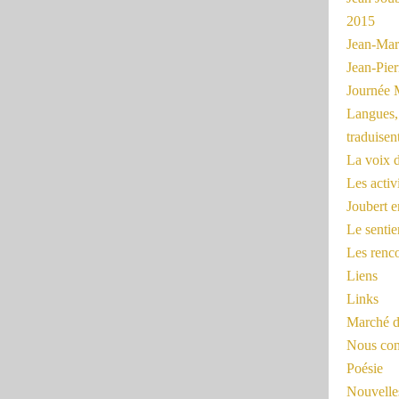
2015
Jean-Mar
Jean-Pi
Journée 
Langues, 
traduisen
La voix d
Les activ
Joubert 
Le sentie
Les renc
Liens
Links
Marché d
Nous cont
Poésie
Nouvelles