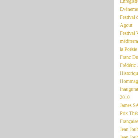
Enregist
Evénemen
Festival 
Agout
Festival 
méditerra
la Poésie
Franc Du
Frédéri
Historiq
Hommage
Inaugurat
2010
James SA
Prix Thé
Français
Jean Joub
Jean Joub