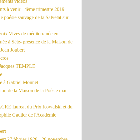
rements vidéos
ts à venir - 4ème trimestre 2019
de poésie sauvage de la Salvetat sur
Voix Vives de méditerranée en
née à Sète- présence de la Maison de
 Jean Joubert
cros
c Jacques TEMPLE
ue
 à Gabriel Monnet
ion de la Maison de la Poésie mai
CRE lauréat du Prix Kowalski et du
ophile Gautier de l'Académie
e
ert
ert 27 février 1928 - 28 novembre