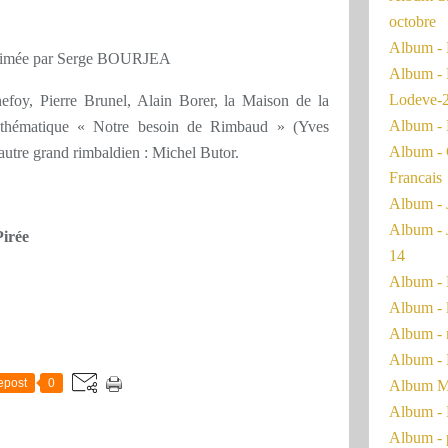
octobre
Album - 
imée par Serge BOURJEA
Album - 
Lodeve-
efoy, Pierre Brunel, Alain Borer, la Maison de la
Album - 
sa thématique « Notre besoin de Rimbaud » (Yves
Album - 
autre grand rimbaldien : Michel Butor.
Francais
Album - 
Album - 
Pirée
14
Album - 
Album - 
Album - 
Album - 
epost
0
Album Ma
Album - 
Album - 