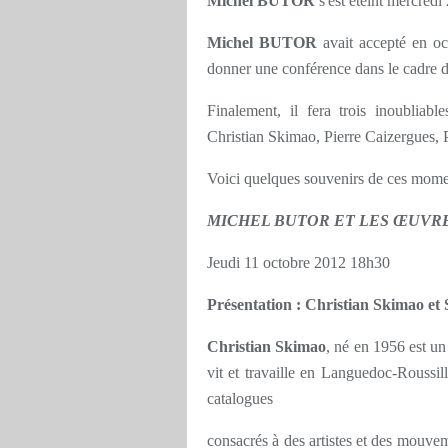
Michel BUTOR
s'est éteint
mercredi 
Michel BUTOR
avait accepté en oc
donner une conférence dans le cadre 
Finalement, il fera trois inoubliab
Christian Skimao, Pierre Caizergues, 
Voici quelques souvenirs de ces mome
MICHEL BUTOR ET LES ŒUVR
Jeudi 11 octobre 2012 18h30
Présentation : Christian Skimao et
Christian Skimao
, né en 1956 est un é
vit et travaille en Languedoc-Roussill
catalogues
consacrés à des artistes et des mouveme