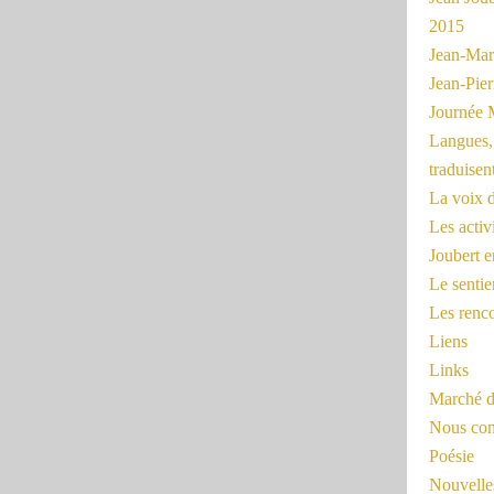
2015
Jean-Mar
Jean-Pi
Journée 
Langues, 
traduisen
La voix d
Les activ
Joubert 
Le sentie
Les renc
Liens
Links
Marché d
Nous cont
Poésie
Nouvelles