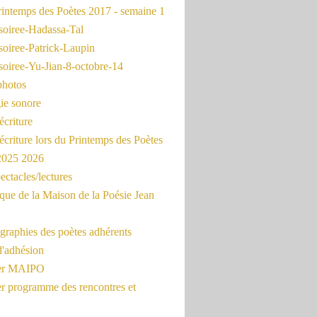
intemps des Poètes 2017 - semaine 1
soiree-Hadassa-Tal
soiree-Patrick-Laupin
soiree-Yu-Jian-8-octobre-14
photos
ie sonore
écriture
'écriture lors du Printemps des Poètes
 2025 2026
ectacles/lectures
que de la Maison de la Poésie Jean
graphies des poètes adhérents
d'adhésion
ier MAIPO
er programme des rencontres et