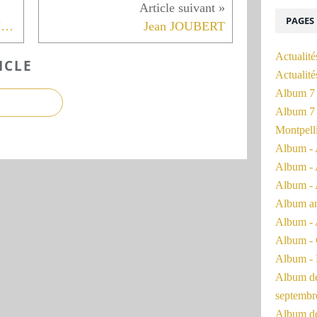
PAGES
James SACRE et Michaël GLUCK
Jean JOUBERT
Actualité
ICLE
Actualit
Album 7 
Album 7 
Montpell
Album - 
Album - 
Album - 
Album a
Album - 
Album - 
Album - 
Album de 
septembr
Album de 