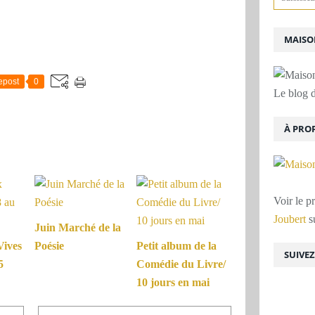
MAISON
epost
0
Le blog d
À PRO
Voir le p
Joubert
su
Juin Marché de la
Vives
Poésie
Petit album de la
SUIVE
5
Comédie du Livre/
10 jours en mai