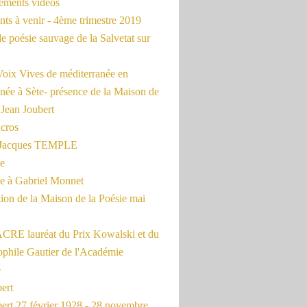
rements vidéos
ts à venir - 4ème trimestre 2019
de poésie sauvage de la Salvetat sur
Voix Vives de méditerranée en
née à Sète- présence de la Maison de
 Jean Joubert
cros
c Jacques TEMPLE
ue
 à Gabriel Monnet
ion de la Maison de la Poésie mai
CRE lauréat du Prix Kowalski et du
ophile Gautier de l'Académie
e
ert
ert 27 février 1928 - 28 novembre