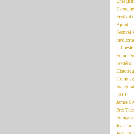
Enregist
Evénemen
Festival 
Agout
Festival 
méditerra
la Poésie
Franc Du
Frédéri
Historiq
Hommage
Inaugurat
2010
James SA
Prix Thé
Français
Jean Joub
Jean Joub