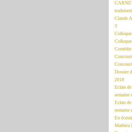
CARNET
traduisen
Claude 
3
Colloqu
Colloque
Comédie 
Concours 
Concours
Dossier d
2018
Eclats d
semaine 
Eclats de
semaine d
En écoute
Mathieu 