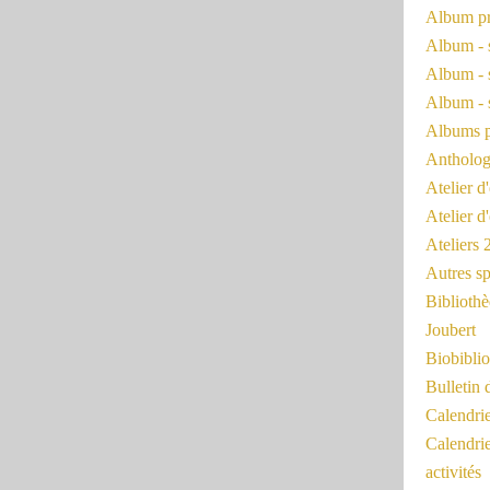
Album pr
Album - 
Album - 
Album - 
Albums 
Antholog
Atelier d'
Atelier d
Ateliers
Autres sp
Bibliothè
Joubert
Biobiblio
Bulletin 
Calendr
Calendri
activités