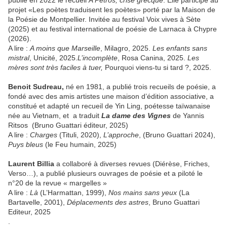
publié en 2022 le recueil
A Petros, crise grecque
. Elle participe au
projet «Les poètes traduisent les poètes» porté par la Maison de
la Poésie de Montpellier. Invitée au festival Voix vives à Sète
(2025) et au festival international de poésie de Larnaca à Chypre
(2026).
A lire :
A moins que Marseille
, Milagro, 2025.
Les enfants sans
mistral
, Unicité, 2025.
L’incomplète
, Rosa Canina, 2025.
Les
mères sont très faciles à tuer,
Pourquoi viens-tu si tard ?, 2025.
Benoit Sudreau,
né en 1981, a publié trois recueils de poésie, a
fondé avec des amis artistes une maison d’édition associative, a
constitué et adapté un recueil de Yin Ling, poétesse taïwanaise
née au Vietnam, et a traduit
La dame des Vignes
de Yannis
Ritsos (Bruno Guattari éditeur, 2025)
A lire :
Charges
(Tituli, 2020),
L’approche
, (Bruno Guattari 2024),
Puys bleus
(le Feu humain, 2025)
Laurent Billia
a collaboré à diverses revues (Diérèse, Friches,
Verso…), a publié plusieurs ouvrages de poésie et a piloté le
n°20 de la revue « margelles »
A lire :
Là
(L’Harmattan, 1999),
Nos mains sans yeux
(La
Bartavelle, 2001),
Déplacements des astres
, Bruno Guattari
Editeur, 2025
.