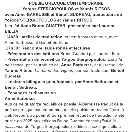
POESIE GRECQUE CONTEMPORAINE
Yorgos STERGIOPOULOS et Yannis RITSOS
avec Anne BARBUSSE et Benoît SUDREAU, traducteurs de
Yorgos STERGIOPOULOS et Yannis RITSOS
Les éditions Bruno GUATTARI présentées par Laurent
BILLIA
14h30 : atelier de traduction
ouvert à toutes et tous, avec
Anne Barbusse et Benoît Sudreau
17h30
:
Rencontre, table ronde et lectures
-
Présentation des éditions
Bruno Guattari par Laurent Billia
-
Présentation du recueil
de
Yorgos Stergiopoulos
,
Exil à la
naissance
, par sa traductrice,
Anne Barbusse,
et du recueil de
Yannis Ritsos
,
La dame des Vignes
, par son traducteur
Benoît
Sudreau.
- Lectures bilingues grec-français par Anne Barbusse et
Benoît Sudreau.
-
Echanges et discussion
Anne Barbusse
Autrice de quatorze recueils de poésie, A.Barbusse traduit de la
poésie grecque contemporaine qu’elle publie en revues (Terre à
ciel, Recours au poème).Son premier recueil de traduction a été
publié en 2025 aux éditions Bruno Guattari éditeur (
Exil à la
naissance
de Yorgos Stergiopoulos), éditeur chez lequel elle a