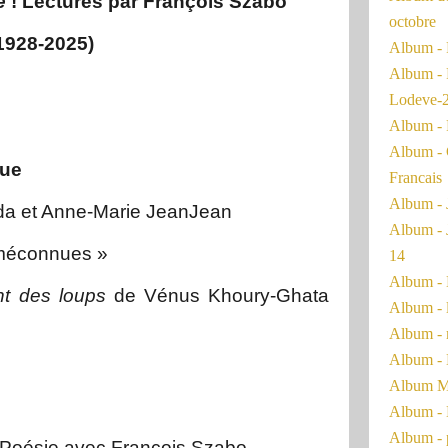
re
! Lectures par François Szabo
octobre
1928-2025)
Album - 
Album - 
Lodeve-
Album - 
Album - 
que
Francais
Album - 
da et Anne-Marie JeanJean
Album - 
 méconnues »
14
Album - 
nt des loups
de Vénus Khoury-Ghata
Album - 
Album - 
Album - 
Album Ma
Album - 
Album - 
Poésie avec François Szabo