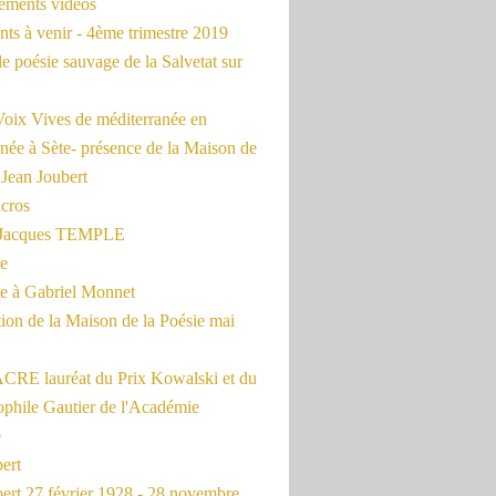
rements vidéos
ts à venir - 4ème trimestre 2019
de poésie sauvage de la Salvetat sur
Voix Vives de méditerranée en
née à Sète- présence de la Maison de
 Jean Joubert
cros
c Jacques TEMPLE
ue
 à Gabriel Monnet
ion de la Maison de la Poésie mai
CRE lauréat du Prix Kowalski et du
ophile Gautier de l'Académie
e
ert
ert 27 février 1928 - 28 novembre