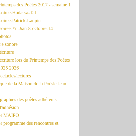
intemps des Poètes 2017 - semaine 1
soiree-Hadassa-Tal
soiree-Patrick-Laupin
soiree-Yu-Jian-8-octobre-14
photos
ie sonore
écriture
'écriture lors du Printemps des Poètes
 2025 2026
ectacles/lectures
que de la Maison de la Poésie Jean
graphies des poètes adhérents
d'adhésion
ier MAIPO
er programme des rencontres et