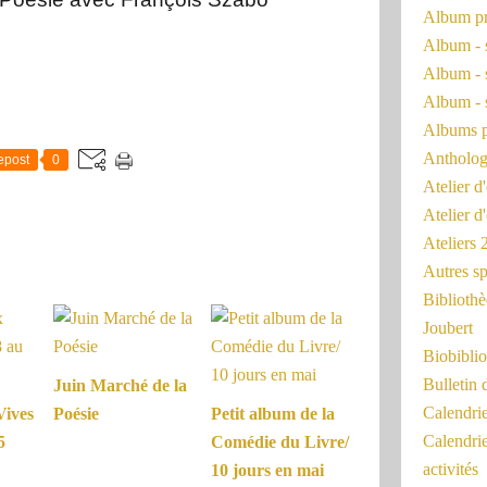
Album pr
Album - 
Album - 
Album - 
Albums 
Antholog
epost
0
Atelier d'
Atelier d
Ateliers
Autres sp
Bibliothè
Joubert
Biobiblio
Bulletin 
Juin Marché de la
Calendr
Vives
Poésie
Petit album de la
Calendri
5
Comédie du Livre/
activités
10 jours en mai