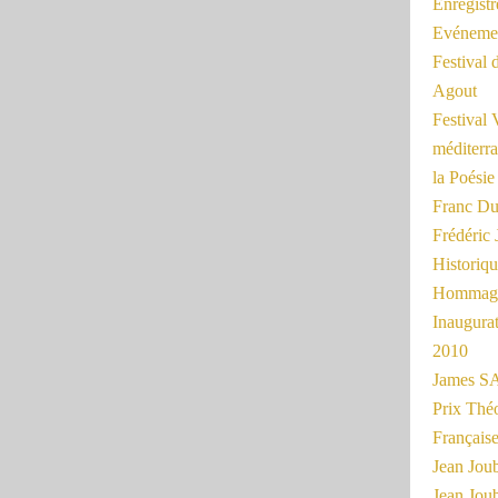
Enregist
Evénemen
Festival 
Agout
Festival 
méditerra
la Poésie
Franc Du
Frédéri
Historiq
Hommage
Inaugurat
2010
James SA
Prix Thé
Français
Jean Joub
Jean Joub