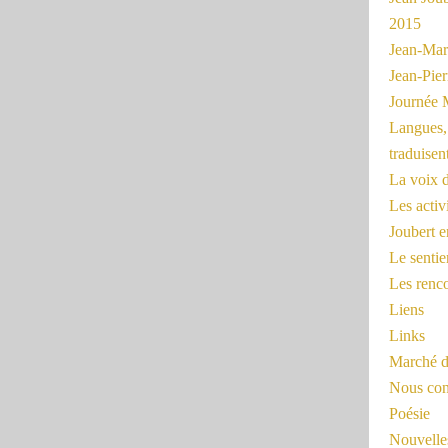
2015
Jean-Mar
Jean-Pi
Journée 
Langues, 
traduisen
La voix d
Les activ
Joubert 
Le sentie
Les renc
Liens
Links
Marché d
Nous cont
Poésie
Nouvelles