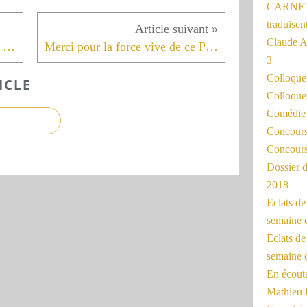
CARNET
traduisen
Claude 
ANNIVERSAIRES Jean-Marie de CROZALS / Claire MENGUY 31 mars
Merci pour la force vive de ce Printemps !
3
Colloqu
ICLE
Colloque
Comédie 
Concours 
Concours
Dossier d
2018
Eclats d
semaine 
Eclats de
semaine d
En écoute
Mathieu 