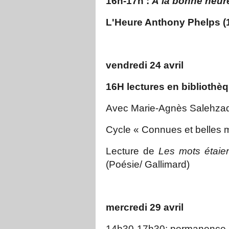
16h-17h :
À la bonne heu
L'Heure Anthony Phelps (
vendredi 24 avril
16H lectures en bibliothè
Avec Marie-Agnès Salehza
Cycle « Connues et belles
Lecture de
Les mots étaie
(Poésie/ Gallimard)
mercredi 29 avril
14h30-17h30: permanence 