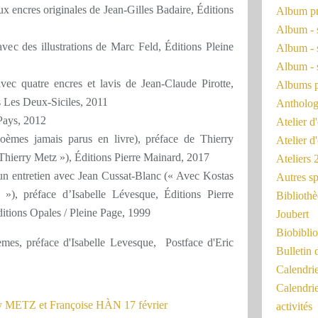
 encres originales de Jean-Gilles Badaire, Éditions
Album pr
Album - 
avec des illustrations de Marc Feld, Éditions Pleine
Album - 
Album - 
vec quatre encres et lavis de Jean-Claude Pirotte,
Albums 
s Les Deux-Siciles, 2011
Antholog
-Pays, 2012
Atelier d'
oèmes jamais parus en livre), préface de Thierry
Atelier d
Thierry Metz »), Éditions Pierre Mainard, 2017
Ateliers
d'un entretien avec Jean Cussat-Blanc (« Avec Kostas
Autres sp
»), préface d’Isabelle Lévesque, Éditions Pierre
Bibliothè
tions Opales / Pleine Page, 1999
Joubert
Biobiblio
èmes, préface d'Isabelle Levesque, Postface d'Eric
Bulletin 
Calendr
Calendri
activités