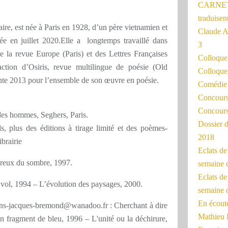
CARNET
traduisen
raire, est née à Paris en 1928, d’un père vietnamien et
Claude 
ée en juillet 2020.Elle a longtemps travaillé dans
3
 de la revue Europe (Paris) et des Lettres Françaises
Colloqu
tion d’Osiris, revue multilingue de poésie (Old
Colloque
ante 2013 pour l’ensemble de son œuvre en poésie.
Comédie 
Concours 
Concours
 des hommes, Seghers, Paris.
Dossier d
s, plus des éditions à tirage limité et des poèmes-
2018
ibrairie
Eclats d
creux du sombre, 1997.
semaine 
Eclats de
vol, 1994 – L’évolution des paysages, 2000.
semaine d
En écoute
ons-jacques-bremond@wanadoo.fr : Cherchant à dire
Mathieu 
n fragment de bleu, 1996 – L'unité ou la déchirure,