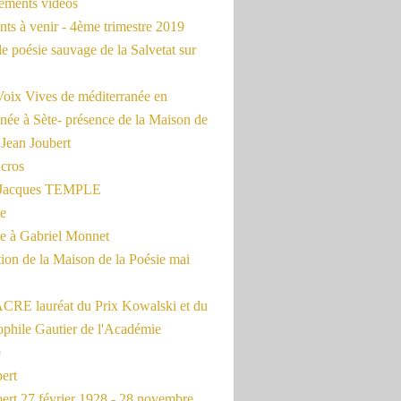
rements vidéos
ts à venir - 4ème trimestre 2019
de poésie sauvage de la Salvetat sur
Voix Vives de méditerranée en
née à Sète- présence de la Maison de
 Jean Joubert
cros
c Jacques TEMPLE
ue
 à Gabriel Monnet
ion de la Maison de la Poésie mai
CRE lauréat du Prix Kowalski et du
ophile Gautier de l'Académie
e
ert
ert 27 février 1928 - 28 novembre