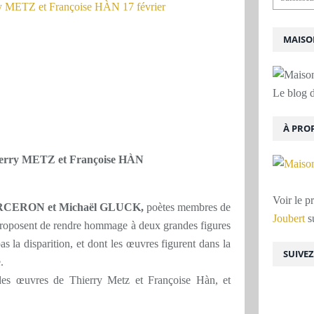
MAISON
Le blog d
er
À PRO
erry METZ et Françoise HÀN
Voir le p
RCERON et Michaël GLUCK,
poètes membres de
Joubert
su
 proposent de rendre hommage à deux grandes figures
as la disparition, et dont les œuvres figurent dans la
SUIVE
.
s des œuvres de Thierry Metz et Françoise Hàn, et