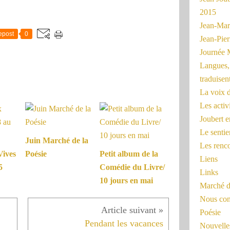
2015
Jean-Mar
epost
0
Jean-Pi
Journée 
Langues, 
traduisen
La voix d
Les activ
Joubert 
Le sentie
Juin Marché de la
Les renc
Vives
Poésie
Petit album de la
Liens
5
Comédie du Livre/
Links
10 jours en mai
Marché d
Nous cont
Poésie
Pendant les vacances
Nouvelles