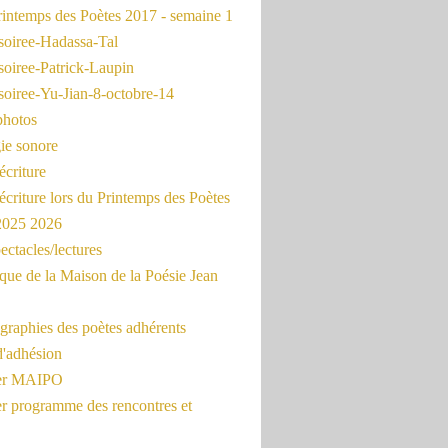
intemps des Poètes 2017 - semaine 1
soiree-Hadassa-Tal
soiree-Patrick-Laupin
soiree-Yu-Jian-8-octobre-14
photos
ie sonore
écriture
'écriture lors du Printemps des Poètes
 2025 2026
ectacles/lectures
que de la Maison de la Poésie Jean
graphies des poètes adhérents
d'adhésion
ier MAIPO
er programme des rencontres et