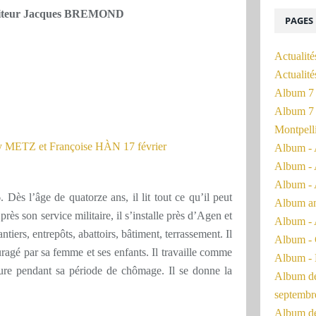
t éditeur Jacques BREMOND
PAGES
Actualité
Actualit
Album 7 
Album 7 
Montpell
Album - 
Album - 
Album - 
 Dès l’âge de quatorze ans, il lit tout ce qu’il peut
Album a
ès son service militaire, il s’installe près d’Agen et
Album - 
tiers, entrepôts, abattoirs, bâtiment, terrassement. Il
Album - 
agé par sa femme et ses enfants. Il travaille comme
Album - 
ture pendant sa période de chômage. Il se donne la
Album de 
septembr
Album de 