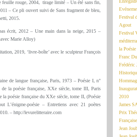
Enregist
euille rouge, 2004, tirage limité – Un été sans fin,
Evénemen
011 – Ce pli ouvert suivi de Sans fragment de bleu,
Festival 
hetti, 2015.
Agout
pas écrit, 2012 – Une main dans la neige, 2015 –
Festival 
e avec Marie Alloy)
méditerra
la Poésie
tation, 2019, ‘livre-boîte’ avec le sculpteur François
Franc Du
Frédéri
Historiq
ne de langue française, Paris, 1973 – Poésie I, n°
Hommage
de la poésie française, XXe siècle, tome III, Paris
Inaugurat
 la poésie française du XXe siècle, tome II, (Poésie
2010
out L’énigme-poésie – Entretiens avec 21 poètes
James SA
0. – http://levurelitteraire.com
Prix Thé
Français
Jean Joub
Jean Joub