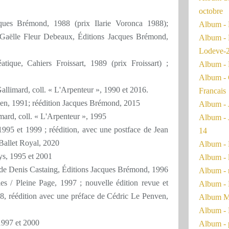
octobre
cques Brémond, 1988 (prix Ilarie Voronca 1988);
Album - 
 Gaëlle Fleur Debeaux, Éditions Jacques Brémond,
Album - 
Lodeve-
que, Cahiers Froissart, 1989 (prix Froissart) ;
Album - 
Album - 
llimard, coll. « L'Arpenteur », 1990 et 2016.
Francais
fuyen, 1991; réédition Jacques Brémond, 2015
Album - 
imard, coll. « L'Arpenteur », 1995
Album - 
1995 et 1999 ; réédition, avec une postface de Jean
14
 Ballet Royal, 2020
Album - 
ys, 1995 et 2001
Album - 
ées de Denis Castaing, Éditions Jacques Brémond, 1996
Album - 
 / Pleine Page, 1997 ; nouvelle édition revue et
Album - 
8, réédition avec une préface de Cédric Le Penven,
Album Ma
Album - 
 1997 et 2000
Album - 