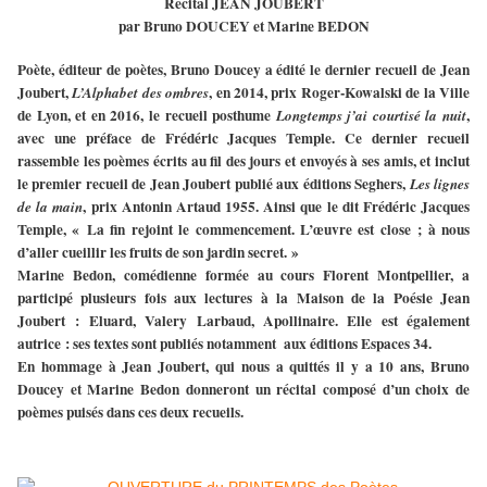
Récital JEAN JOUBERT
par Bruno DOUCEY et Marine BEDON
Poète, éditeur de poètes, Bruno Doucey a édité le dernier recueil de Jean
Joubert,
, en 2014, prix Roger-Kowalski de la Ville
L’Alphabet des ombres
de Lyon, et en 2016, le recueil posthume
,
Longtemps j’ai courtisé la nuit
avec une préface de Frédéric Jacques Temple. Ce dernier recueil
rassemble les poèmes écrits au fil des jours et envoyés à ses amis, et inclut
le premier recueil de Jean Joubert publié aux éditions Seghers,
Les lignes
, prix Antonin Artaud 1955. Ainsi que le dit Frédéric Jacques
de la main
Temple, « La fin rejoint le commencement. L’œuvre est close ; à nous
d’aller cueillir les fruits de son jardin secret. »
Marine Bedon, comédienne formée au cours Florent Montpellier, a
participé plusieurs fois aux lectures à la Maison de la Poésie Jean
Joubert : Eluard, Valery Larbaud, Apollinaire. Elle est également
autrice : ses textes sont publiés notamment aux éditions Espaces 34.
En hommage à Jean Joubert, qui nous a quittés il y a 10 ans, Bruno
Doucey et Marine Bedon donneront un récital composé d’un choix de
poèmes puisés dans ces deux recueils.