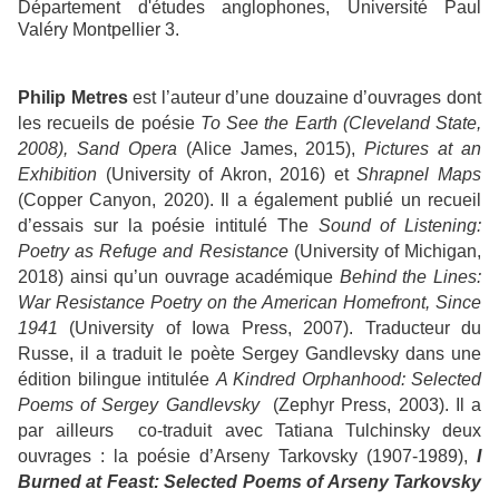
Département d'études anglophones, Université Paul
Valéry Montpellier 3.
Philip Metres
est l’auteur d’une douzaine d’ouvrages dont
les recueils de poésie
To See the Earth
(Cleveland State,
2008), Sand Opera
(Alice James, 2015),
Pictures at an
Exhibition
(University of Akron, 2016) et
Shrapnel Maps
(Copper Canyon, 2020).
Il a également publié un recueil
d’essais sur la poésie intitulé The
Sound of Listening:
Poetry as Refuge and Resistance
(University of Michigan,
2018) ainsi qu’un ouvrage académique
Behind the Lines:
War Resistance Poetry on the American Homefront, Since
1941
(
University of Iowa Press, 2007
).
Traducteur du
Russe, il a traduit le poète Sergey Gandlevsky dans une
édition bilingue intitulée
A Kindred Orphanhood: Selected
Poems of Sergey Gandlevsky
(Zephyr Press, 2003). Il a
par ailleurs co-traduit avec Tatiana Tulchinsky deux
ouvrages : la poésie d’Arseny Tarkovsky (1907-1989),
I
Burned at Feast: Selected Poems of Arseny Tarkovsky