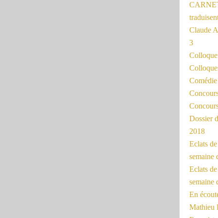
CARNET
traduisen
Claude 
3
Colloqu
Colloque
Comédie 
Concours 
Concours
Dossier d
2018
Eclats d
semaine 
Eclats de
semaine d
En écoute
Mathieu 