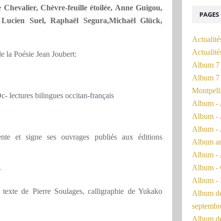
Chevalier, Chèvre-feuille étoilée, Anne Guigou,
PAGES
 Lucien Suel, Raphaël Segura,Michaël Glück,
Actualité
Actualit
e la Poésie Jean Joubert:
Album 7 
Album 7 
Montpell
- lectures bilingues occitan-français
Album - 
Album - 
Album - 
nte et signe ses ouvrages publiés aux éditions
Album a
Album - 
Album - 
r
Album - 
texte de Pierre Soulages, calligraphie de Yukako
Album de 
septembr
Album de 