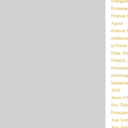
Enregist
Evénemen
Festival 
Agout
Festival 
méditerra
la Poésie
Franc Du
Frédéri
Historiq
Hommage
Inaugurat
2010
James SA
Prix Thé
Français
Jean Joub
Jean Joub