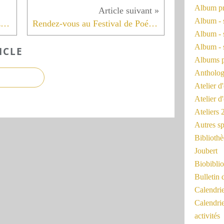
Album pr
Album - 
Festival Voix Vives - les rendez-vous avec la Maison de la Poésie Jean Joubert
Rendez-vous au Festival de Poésie Sauvage
Album - 
Album - 
ICLE
Albums 
Antholog
Atelier d'
Atelier d
Ateliers
Autres sp
Bibliothè
Joubert
Biobiblio
Bulletin 
Calendr
Calendri
activités