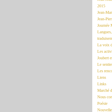
2015
Jean-Mar
Jean-Pi
Journée 
Langues, 
traduisen
La voix d
Les activ
Joubert 
Le sentie
Les renc
Liens
Links
Marché d
Nous cont
Poésie
Nouvelles