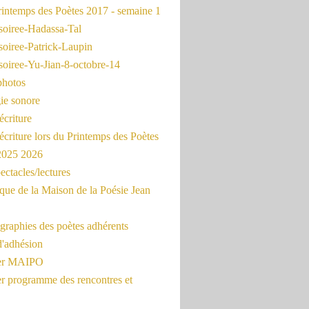
intemps des Poètes 2017 - semaine 1
soiree-Hadassa-Tal
soiree-Patrick-Laupin
soiree-Yu-Jian-8-octobre-14
photos
ie sonore
écriture
'écriture lors du Printemps des Poètes
 2025 2026
ectacles/lectures
que de la Maison de la Poésie Jean
graphies des poètes adhérents
d'adhésion
ier MAIPO
er programme des rencontres et