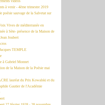
rements vidéos
ts à venir - 4ème trimestre 2019
de poésie sauvage de la Salvetat sur
Voix Vives de méditerranée en
née à Sète- présence de la Maison de
 Jean Joubert
cros
c Jacques TEMPLE
ue
 à Gabriel Monnet
ion de la Maison de la Poésie mai
CRE lauréat du Prix Kowalski et du
ophile Gautier de l'Académie
e
ert
ert 27 février 1928 - 28 novembre