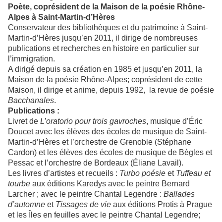
Poète, coprésident de la Maison de la poésie Rhône-
Alpes à Saint-Martin-d’Hères
Conservateur des bibliothèques et du patrimoine à Saint-
Martin-d’Hères jusqu’en 2011, il dirige de nombreuses
publications et recherches en histoire en particulier sur
l’immigration.
A dirigé depuis sa création en 1985 et jusqu’en 2011, la
Maison de la poésie Rhône-Alpes; coprésident de cette
Maison, il dirige et anime, depuis 1992, la revue de poésie
Bacchanales
.
Publications :
Livret de
L’oratorio pour trois gavroches
, musique d’Éric
Doucet avec les élèves des écoles de musique de Saint-
Martin-d’Hères et l’orchestre de Grenoble (Stéphane
Cardon) et les élèves des écoles de musique de Bègles et
Pessac et l’orchestre de Bordeaux (Éliane Lavail).
Les livres d’artistes et recueils :
Turbo poésie
et
Tuffeau et
tourbe
aux éditions Karedys avec le peintre Bernard
Larcher ; avec le peintre Chantal Legendre :
Ballades
d’automne
et
Tissages de vie
aux éditions Protis à Prague
et les Îles en feuilles avec le peintre Chantal Legendre;