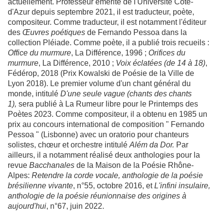
actuellement. Professeur émérite de l'Université Côte-
d'Azur depuis septembre 2021, il est traducteur, poète,
compositeur. Comme traducteur, il est notamment l'éditeur
des
Œuvres poétiques
de Fernando Pessoa dans la
collection Pléiade. Comme poète, il a publié trois recueils :
Office du murmure
, La Différence, 1996 ;
Orifices du
murmure
, La Différence, 2010 ;
Voix éclatées (de 14 à 18)
,
Fédérop, 2018 (Prix Kowalski de Poésie de la Ville de
Lyon 2018). Le premier volume d'un chant général du
monde, intitulé
D'une seule vague (chants des chants
1),
sera publié à La Rumeur libre pour le Printemps des
Poètes 2023. Comme compositeur, il a obtenu en 1985 un
prix au concours international de composition " Fernando
Pessoa " (Lisbonne) avec un oratorio pour chanteurs
solistes, chœur et orchestre intitulé
Além da Dor.
Par
ailleurs, il a notamment réalisé deux anthologies pour la
revue
Bacchanales
de la Maison de la Poésie Rhône-
Alpes:
Retendre la corde vocale, anthologie de la poésie
brésilienne vivante
, n°55, octobre 2016, et
L'infini insulaire,
anthologie de la poésie réunionnaise des origines à
aujourd'hui
, n°67, juin 2022.