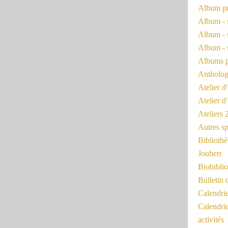
Album pr
Album - 
Album - 
Album - 
Albums 
Antholog
Atelier d'
Atelier d
Ateliers
Autres sp
Bibliothè
Joubert
Biobiblio
Bulletin 
Calendr
Calendri
activités