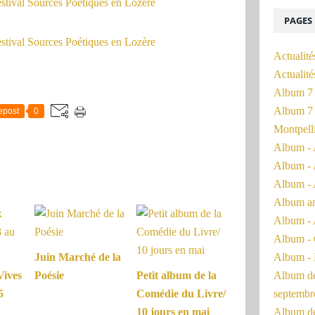
PAGES
Actualité
Actualit
Album 7 
Album 7 
epost
0
Montpell
Album - 
Album - 
Album - 
Album a
Album - 
Album - 
Album - 
Juin Marché de la
Album de 
Vives
Poésie
Petit album de la
septembr
5
Comédie du Livre/
Album de 
10 jours en mai