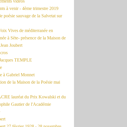
rements vidéos
ts à venir - 4ème trimestre 2019
de poésie sauvage de la Salvetat sur
Voix Vives de méditerranée en
née à Sète- présence de la Maison de
 Jean Joubert
cros
c Jacques TEMPLE
ue
 à Gabriel Monnet
ion de la Maison de la Poésie mai
CRE lauréat du Prix Kowalski et du
ophile Gautier de l'Académie
e
ert
ert 27 février 1928 - 28 novembre