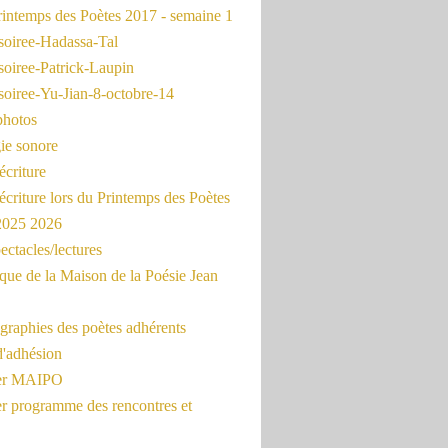
intemps des Poètes 2017 - semaine 1
soiree-Hadassa-Tal
soiree-Patrick-Laupin
soiree-Yu-Jian-8-octobre-14
photos
ie sonore
écriture
'écriture lors du Printemps des Poètes
 2025 2026
ectacles/lectures
que de la Maison de la Poésie Jean
graphies des poètes adhérents
d'adhésion
ier MAIPO
er programme des rencontres et