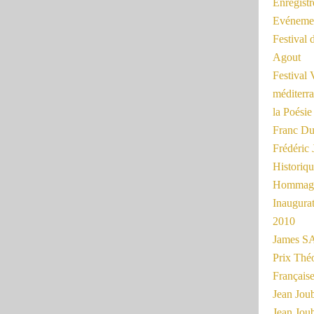
Enregist
Evénemen
Festival 
Agout
Festival 
méditerra
la Poésie
Franc Du
Frédéri
Historiq
Hommage
Inaugurat
2010
James SA
Prix Thé
Français
Jean Joub
Jean Joub