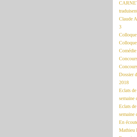
CARNET
traduisen
Claude 
3
Colloqu
Colloque
Comédie 
Concours 
Concours
Dossier d
2018
Eclats d
semaine 
Eclats de
semaine d
En écoute
Mathieu 