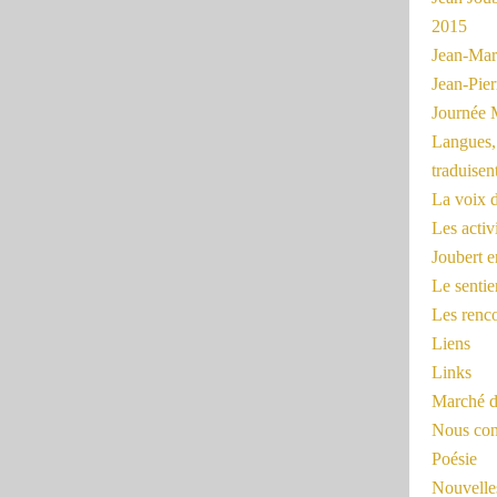
2015
Jean-Mar
Jean-Pi
Journée 
Langues, 
traduisen
La voix d
Les activ
Joubert 
Le sentie
Les renc
Liens
Links
Marché d
Nous cont
Poésie
Nouvelles