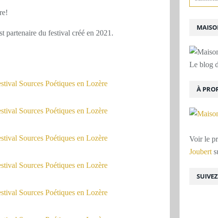
re!
MAISON
t partenaire du festival créé en 2021.
Le blog d
À PRO
Voir le p
Joubert
su
SUIVE