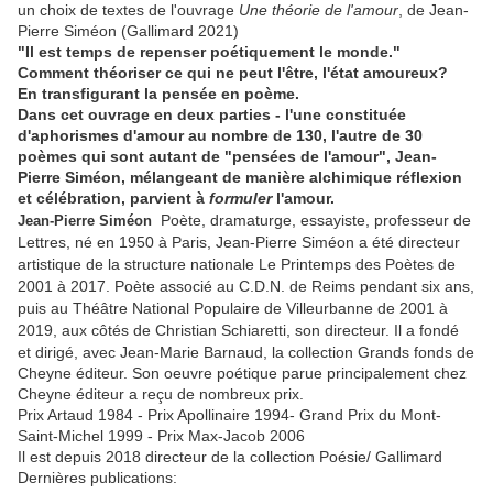
un choix de textes de l'ouvrage
Une théorie de l'amour
, de Jean-
Pierre Siméon (Gallimard 2021)
"Il est temps de repenser poétiquement le monde."
Comment théoriser ce qui ne peut l'être, l'état amoureux?
En transfigurant la pensée en poème.
Dans cet ouvrage en deux parties - l'une constituée
d'aphorismes d'amour au nombre de 130, l'autre de 30
poèmes qui sont autant de "pensées de l'amour", Jean-
Pierre Siméon, mélangeant de manière alchimique réflexion
et célébration, parvient à
formuler
l'amour.
Poète, dramaturge, essayiste, professeur de
Jean-Pierre Siméon
Lettres, né en 1950 à Paris, Jean-Pierre Siméon a été directeur
artistique de la structure nationale Le Printemps des Poètes de
2001 à 2017. Poète associé au C.D.N. de Reims pendant six ans,
puis au Théâtre National Populaire de Villeurbanne de 2001 à
2019, aux côtés de Christian Schiaretti, son directeur.
Il a fondé
et dirigé, avec Jean-Marie Barnaud, la collection Grands fonds de
Cheyne éditeur. Son oeuvre poétique parue principalement chez
Cheyne éditeur a reçu de nombreux prix.
Prix Artaud 1984 - Prix Apollinaire 1994- Grand Prix du Mont-
Saint-Michel 1999 - Prix Max-Jacob 2006
Il est depuis 2018 directeur de la collection Poésie/ Gallimard
Dernières publications: