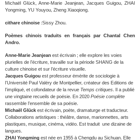
Michaël Glück, Anne-Marie Jeanjean, Jacques Guigou,
ZHAI
Yongming, YU Youyou, Zheng Xiaoqiong.
cithare chinoise
:Sissy Zhou.
Poèmes chinois traduits en français par Chantal Chen
Andro.
Anne-Marie Jeanjean
est écrivain ; elle explore les voies
plurielles de l’écriture, travaille sur la période SHANG de la
culture chinoise et sur l’écriture visuelle.
Jacques Guigou
est professeur émérite de sociologie à
l'Universit
é Paul Valéry de Montpellier, créateur des Editions de
l'impliqué, et cofondateur de la revue
Temps critiques
. Il a publié
une vingtaine recueils de poésie. En 2020
Poésie complète
rassemble l’ensemble de sa poésie.
Michaël Glück
est écrivain, poète, dramaturge et traducteur.
Collaborations artistiques : théâtre, danse, marionnettes, arts
plastiques, musique, cinéma, vidéo. Est traduit une dizaine de
langues.
ZHAI Yongming
est née en 1955 à Chengdu au Sichuan. Elle