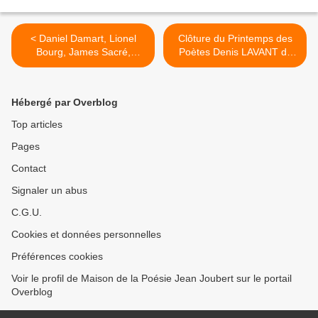
< Daniel Damart, Lionel
Clôture du Printemps des
Bourg, James Sacré,
Poètes Denis LAVANT dit
Patrick Laupin, Michaël
Frédéric Jacques TEMPLE
Glück, René Pons, Anne
>
Brouan
Hébergé par Overblog
Top articles
Pages
Contact
Signaler un abus
C.G.U.
Cookies et données personnelles
Préférences cookies
Voir le profil de Maison de la Poésie Jean Joubert sur le portail
Overblog