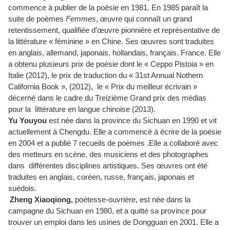
commence à publier de la poésie en 1981. En 1985 paraît la
suite de poèmes
Femmes
, œuvre qui connaît un grand
retentissement, qualifiée d’œuvre pionnière et représentative de
la littérature « féminine » en Chine. Ses œuvres sont traduites
en anglais, allemand, japonais, hollandais, français. France. Elle
a obtenu plusieurs prix de poésie dont le « Ceppo Pistoia » en
Italie (2012), le prix de traduction du « 31st Annual Nothern
California Book », (2012), le « Prix du meilleur écrivain »
décerné dans le cadre du Treizième Grand prix des médias
pour la littérature en langue chinoise (2013).
Yu Youyou
est née dans la province du Sichuan en 1990 et vit
actuellement à Chengdu. Elle a commencé à écrire de la poésie
en 2004 et a publié 7 recueils de poèmes .Elle a collaboré avec
des metteurs en scène, des musiciens et des photographes
dans différentes disciplines artistiques. Ses œuvres ont été
traduites en anglais, coréen, russe, français, japonais et
suédois.
Zheng Xiaoqiong,
poétesse-ouvrière, est née dans la
campagne du Sichuan en 1980, et a quitté sa province pour
trouver un emploi dans les usines de Dongguan en 2001. Elle a