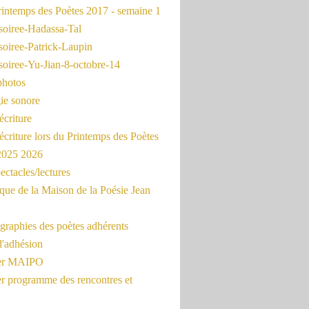
intemps des Poètes 2017 - semaine 1
soiree-Hadassa-Tal
soiree-Patrick-Laupin
soiree-Yu-Jian-8-octobre-14
photos
ie sonore
écriture
'écriture lors du Printemps des Poètes
 2025 2026
ectacles/lectures
que de la Maison de la Poésie Jean
graphies des poètes adhérents
d'adhésion
ier MAIPO
er programme des rencontres et