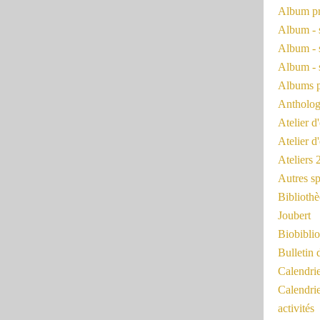
Album pr
Album - 
Album - 
Album - 
Albums 
Antholog
Atelier d'
Atelier d
Ateliers
Autres sp
Bibliothè
Joubert
Biobiblio
Bulletin 
Calendr
Calendri
activités