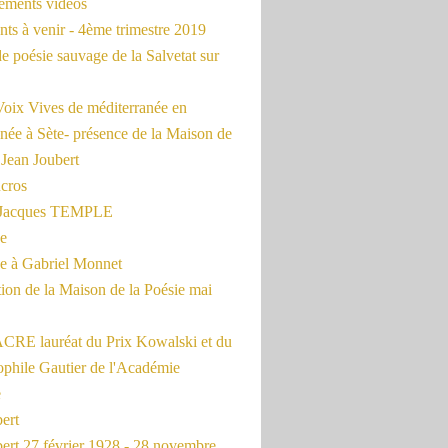
rements vidéos
ts à venir - 4ème trimestre 2019
de poésie sauvage de la Salvetat sur
Voix Vives de méditerranée en
née à Sète- présence de la Maison de
 Jean Joubert
cros
c Jacques TEMPLE
ue
 à Gabriel Monnet
ion de la Maison de la Poésie mai
CRE lauréat du Prix Kowalski et du
ophile Gautier de l'Académie
e
ert
ert 27 février 1928 - 28 novembre