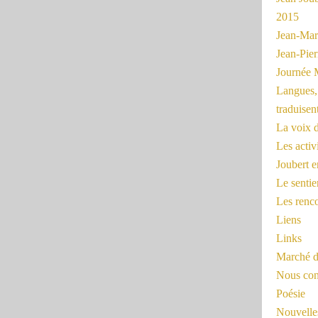
2015
Jean-Mar
Jean-Pi
Journée 
Langues, 
traduisen
La voix d
Les activ
Joubert 
Le sentie
Les renc
Liens
Links
Marché d
Nous cont
Poésie
Nouvelles