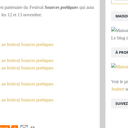
st partenaire du Festival
Sources poétiques
qui aura
 les 12 et 13 novembre.
MAISON
Le blog d
À PRO
Voir le p
Joubert
su
SUIVE
epost
0