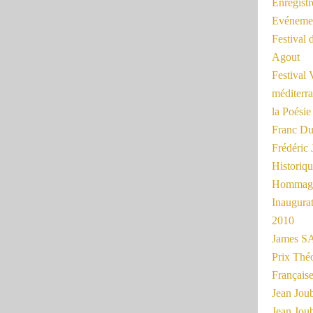
Enregist
Evénemen
Festival 
Agout
Festival 
méditerra
la Poésie
Franc Du
Frédéri
Historiq
Hommage
Inaugurat
2010
James SA
Prix Thé
Français
Jean Joub
Jean Joub