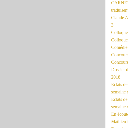
CARNET
traduisen
Claude 
3
Colloqu
Colloque
Comédie 
Concours 
Concours
Dossier d
2018
Eclats d
semaine 
Eclats de
semaine d
En écoute
Mathieu 