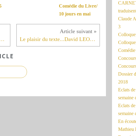
CARNET
5
Comédie du Livre/
traduisen
10 jours en mai
Claude 
3
Colloqu
e littéraire en poésie maintenue
Le plaisir du texte...David LEON lit Mathieu RIBOULET
Colloque
Comédie 
ICLE
Concours 
Concours
Dossier d
2018
Eclats d
semaine 
Eclats de
semaine d
En écoute
Mathieu 