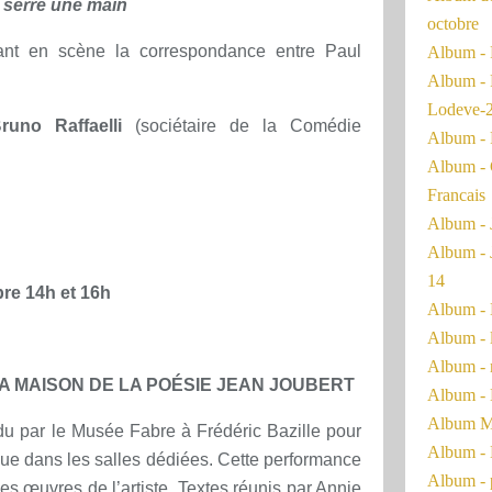
 serre une main
octobre
ttant en scène la correspondance entre Paul
Album - 
Album - 
Lodeve-
runo Raffaelli
(sociétaire de la Comédie
Album - 
Album - 
Francais
Album - 
Album - 
14
re 14h et 16h
Album - 
Album - 
Album - 
A MAISON DE LA POÉSIE JEAN JOUBERT
Album - 
Album Ma
u par le Musée Fabre à Frédéric Bazille pour
Album - 
que dans les salles dédiées. Cette performance
Album - 
es œuvres de l’artiste. Textes réunis par Annie