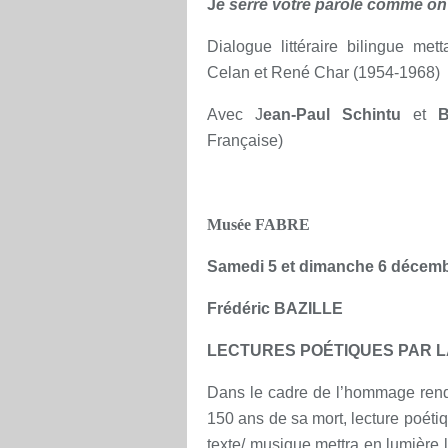
J
e serre votre parole comme on
Dialogue littéraire bilingue me
Celan et René Char (1954-1968)
Avec J
ean-Paul Schintu
et
B
Française)
Musée FABRE
Samedi 5 et dimanche 6 décemb
Frédéric BAZILLE
LECTURES POÉTIQUES PAR L
Dans le cadre de l’hommage rend
150 ans de sa mort, lecture poéti
texte/ musique mettra en lumière l