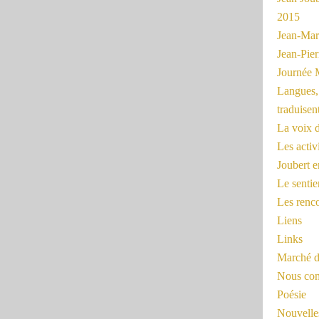
2015
Jean-Mar
Jean-Pi
Journée 
Langues, 
traduisen
La voix d
Les activ
Joubert 
Le sentie
Les renc
Liens
Links
Marché d
Nous cont
Poésie
Nouvelles