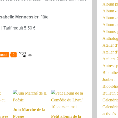
Album pr
Album - 
Isabelle Mennessier
, flûte.
Album - 
Album - 
| Tarif réduit 5,50 €
Albums 
Antholog
Atelier d'
Atelier d
epost
0
Ateliers
Autres sp
Bibliothè
Joubert
Biobiblio
Bulletin 
Calendr
Calendri
Juin Marché de la
activités
Vives
Poésie
Petit album de la