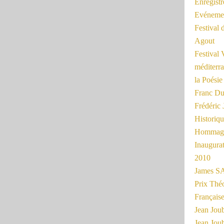
Enregist
Evénemen
Festival 
Agout
Festival 
méditerra
la Poésie
Franc Du
Frédéri
Historiq
Hommage
Inaugurat
2010
James SA
Prix Thé
Français
Jean Joub
Jean Joub