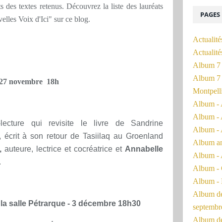
s des textes retenus. Découvrez la liste des lauréats
PAGES
lles Voix d'Ici" sur ce blog.
Actualité
Actualit
Album 7 
Album 7 
 27 novembre 18h
Montpell
Album - 
Album - 
ecture qui revisite le livre de Sandrine
Album - 
, écrit à son retour de Tasiilaq au Groenland
Album a
,
auteure, lectrice et cocréatrice et
Annabelle
Album - 
.
Album - 
Album - 
Album de 
 la salle Pétrarque - 3 décembre 18h30
septembr
Album de 