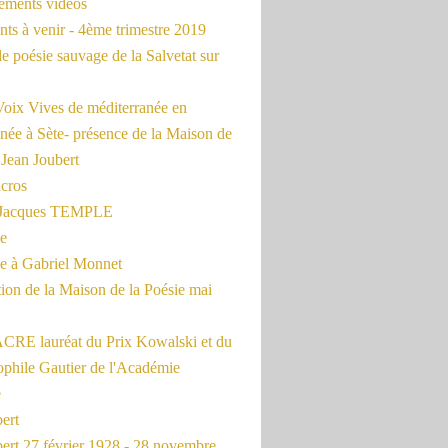
rements vidéos
ts à venir - 4ème trimestre 2019
de poésie sauvage de la Salvetat sur
Voix Vives de méditerranée en
née à Sète- présence de la Maison de
 Jean Joubert
cros
c Jacques TEMPLE
ue
 à Gabriel Monnet
ion de la Maison de la Poésie mai
CRE lauréat du Prix Kowalski et du
ophile Gautier de l'Académie
e
ert
ert 27 février 1928 - 28 novembre