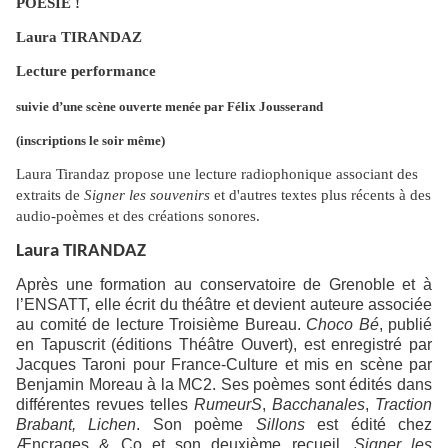
POESIE !
Laura TIRANDAZ
Lecture performance
suivie d’une scène ouverte menée par Félix Jousserand
(inscriptions le soir même)
Laura Tirandaz propose une lecture radiophonique associant des
extraits de
Signer les souvenirs
et d'autres textes plus récents à des
audio-poèmes et des créations sonores.
Laura TIRANDAZ
Après une formation au conservatoire de Grenoble et à
l’ENSATT, elle écrit du théâtre et devient auteure associée
au comité de lecture Troisième Bureau.
Choco Bé
, publié
en Tapuscrit (éditions Théâtre Ouvert), est enregistré par
Jacques Taroni pour France-Culture et mis en scène par
Benjamin Moreau à la MC2. Ses poèmes sont édités dans
différentes revues telles
RumeurS
,
Bacchanales
,
Traction
Brabant, Lichen
. Son poème
Sillons
est édité chez
Æncrages & Co et son deuxième recueil,
Signer les