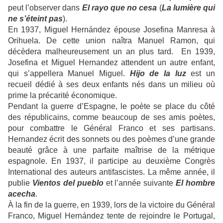
peut l’observer dans
El rayo que no cesa
(
La lumière qui
ne s’éteint pas
).
En 1937, Miguel Hernández épouse Josefina Manresa à
Orihuela. De cette union naîtra
Manuel Ramon
, qui
décèdera malheureusement un an plus tard. En 1939,
Josefina et Miguel Hernandez attendent un autre enfant,
qui s’appellera
Manuel Miguel
.
Hijo de la luz
est un
recueil dédié à ses deux enfants nés dans un milieu où
prime la précarité économique.
Pendant la guerre d’Espagne, le poète se place du côté
des républicains, comme beaucoup de ses amis poètes,
pour combattre le Général
Franco
et ses partisans.
Hernandez écrit des sonnets ou des poèmes d’une grande
beauté grâce à une parfaite maîtrise de la métrique
espagnole. En 1937, il participe au deuxième Congrès
International des auteurs antifascistes. La même année, il
publie
Vientos del pueblo
et l’année suivante
El hombre
acecha
.
À la fin de la guerre, en 1939, lors de la victoire du Général
Franco, Miguel Hernández tente de rejoindre le Portugal,