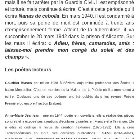
mais il se fait arrêter par la Guardia Civil. Il est emprisonné
et torturé, mais continue à écrire. C’est à cette période qu’il
écrira
Nanas de cebolla
. En mars 1940, il est condamné à
mort, puis sa peine de mort est commuée à trente ans
d’emprisonnement ferme. Atteint de la tuberculose, il va
succomber le 28 mars 1942 dans la prison d’Alicante. Sur
les murs il écrira: «
Adieu, frères, camarades, amis :
laissez-moi prendre mon congé du soleil et des
champs
».
Les poètes lecteurs
Gauthier Blasco
est né en 1988 à Béziers. Aujourd’hui professeur des écoles, il
habite Montpellier. C'est un membre de la Maison de la Poésie où il a commencé à
écrire. Quelques uns de ces poèmes ont été publiés dans les revues Poésie
Première ou encore Traction Brabant.
Anne-Marie Jeanjean
,
née en 1944, poète et nouvelliste, elle a réalisé des pièces
sonores et a exposé ses créations d’écritures visuelles en France et à l’étranger. Elle
a édité et codirigé la revue de création Textuerre (1976-1992). Elle a créé
TardigradéditionS en 1997. Ses dernières publications :
SANS brise-lames
,