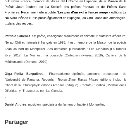
culture”en France, membre de Voces del Extremo en Espagne, de la Maison de la
Poésie Jean Joubert, de La Societé des poètes francais et de Poètes Sans
Frontières. Récemment elle a publié “
Les pas d’un exil à l’encre rouge
- éditions La
Nouvelle Pléiade ». Elle publie également en Espagne, au Chili, dans des anthologies,
…dans des revues.
Patricio Sanchez
est poète, enseignant, traducteur et animateur d’ateliers d’écriture.
Né au Chili et naturalisé français en 1993. Il est membre de la Maison de la poésie
Jean Joubert de Montpellier. Ses dernières publications : Les Disparus (La rumeur
libre, 2017), La Mer est ma boussole (Collection rivières, 2018), Cahiers de la
Méditerranée (Domens, 2019).
Olga Pinlla- Burguières
,
Pharmacienne diplômée, ancienne professeur de
l’Université de Panama. Recueils
Toutes Eves Toutes Maries
éditions Indigo, le
Chant de la Chlorophylle éditions Arco Iris (bilingue) Cantata Cuantica , Meditaciones
Diferidas y Travesuras con las Ciencias.
P
Daniel Andrès
,
musicien, spécialiste du flamenco, habite à Montpellier.
Partager