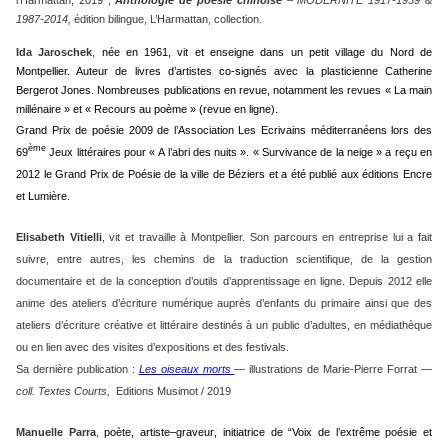
l’Harmattan, 2019 ;
Anthologie de poésie chinoise
– MODERNITÉ 1917-1939 &
1987-2014,
édition bilingue, L’Harmattan, collection.
Ida Jaroschek
,
née en 1961, vit et enseigne dans un petit village du Nord de
Montpellier. Auteur de livres d’artistes co-signés avec la plasticienne Catherine
Bergerot Jones. Nombreuses publications en revue, notamment les revues « La main
millénaire » et « Recours au poème » (revue en ligne).
Grand Prix de poésie 2009 de l’Association Les Ecrivains méditerranéens lors des
ème
69
Jeux littéraires pour « A l’abri des nuits ». « Survivance de la neige » a reçu en
2012 le Grand Prix de Poésie de la ville de Béziers et a été publié aux éditions Encre
et Lumière.
Elisabeth Vitielli
,
vit et travaille à Montpellier. Son parcours en entreprise lui a fait
suivre, entre autres, les chemins de la traduction scientifique, de la gestion
documentaire et de la conception d’outils d’apprentissage en ligne. Depuis 2012 elle
anime des ateliers d’écriture numérique auprès d’enfants du primaire ainsi que des
ateliers d’écriture créative et littéraire destinés à un public d’adultes, en médiathèque
ou en lien avec des visites d’expositions et des festivals.
Sa dernière publication :
Les oiseaux morts
— illustrations de Marie-Pierre Forrat —
coll. Textes Courts,
Editions Musimot / 2019
Manuelle Parra
,
poète,
artiste
–
graveur
, initiatrice de “Voix de l’extrême poésie et