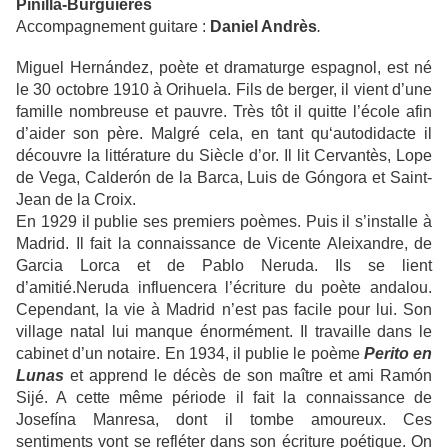
Pinilla-Burguières
Accompagnement guitare :
Daniel Andrès
.
Miguel Hernández,
poète et dramaturge espagnol, est né
le 30 octobre 1910 à Orihuela. Fils de berger, il vient d’une
famille nombreuse et pauvre. Très tôt il quitte l’école afin
d’aider son père. Malgré cela, en tant qu‘autodidacte il
découvre la littérature du Siècle d’or. Il lit
Cervantès
,
Lope
de Vega
,
Calderón de la Barca
,
Luis de Góngora
et
Saint-
Jean de la Croix
.
En 1929 il publie ses premiers poèmes. Puis il s’installe à
Madrid. Il fait la connaissance de
Vicente Aleixandre
, de
Garcia Lorca et de
Pablo Neruda. Ils se lient
d’amitié
.Neruda influencera l’écriture du poète andalou.
Cependant, la vie à Madrid n’est pas facile pour lui. Son
village natal lui manque énormément. Il travaille dans le
cabinet d’un notaire. En 1934, il publie le poème
Perito en
Lunas
et apprend le décès de son maître et ami Ramón
Sijé. A cette même période il fait la connaissance de
Josefína Manresa
, dont il tombe amoureux. Ces
sentiments vont se refléter dans son écriture poétique. On