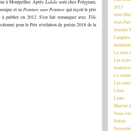
hie à Montpellier. Après
Lalala
sorti chez Polygram,
2015
usique et sa
Peinture sans Peinture
qui reçoit le prix
Jean-Mar
 à publier en 2012. S'est fait remarquer avec
Tôle
Jean-Pi
ectionné pour le Prix révélation de poésie 2018 de la
Journée 
Langues, 
traduisen
La voix d
Les activ
Joubert 
Le sentie
Les renc
Liens
Links
Marché d
Nous cont
Poésie
Nouvelles