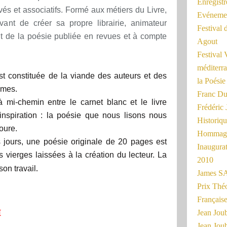
Enregist
vés et associatifs. Formé aux métiers du Livre,
Evénemen
vant de créer sa propre librairie, animateur
Festival 
crit de la poésie publiée en revues et à compte
Agout
Festival 
méditerra
st constituée de la viande des auteurs et des
la Poésie
êmes.
Franc Du
e à mi-chemin entre le carnet blanc et le livre
Frédéri
inspiration : la poésie que nous lisons nous
Historiq
oure.
Hommage
s jours, une poésie originale de 20 pages est
Inaugurat
 vierges laissées à la création du lecteur. La
2010
.
son travail
James SA
Prix Thé
Français
H
Jean Joub
Jean Joub