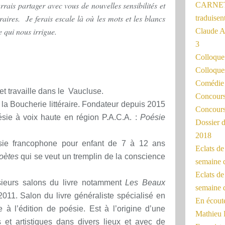
rrais partager avec vous de nouvelles sensibilités et
CARNET
raires. Je ferais escale là où les mots et les blancs
traduisen
e qui nous irrigue.
Claude 
3
Colloqu
Colloque
Comédie 
et travaille dans le Vaucluse.
Concours 
 la Boucherie littéraire. Fondateur depuis 2015
Concours
oésie à voix haute en région P.A.C.A. :
Poésie
Dossier d
2018
ie francophone pour enfant de 7 à 12 ans
Eclats d
poètes
qui se veut un tremplin de la conscience
semaine 
Eclats de
usieurs salons du livre notamment
Les Beaux
semaine d
2011. Salon du livre généraliste spécialisé en
En écoute
le à l’édition de poésie. Est à l’origine d’une
Mathieu 
es et artistiques dans divers lieux et avec de