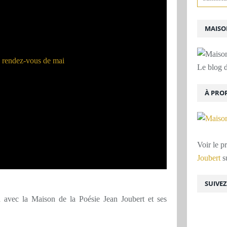
MAISON
Le blog d
À PRO
Voir le p
Joubert
su
SUIVE
 avec la Maison de la Poésie Jean Joubert et ses