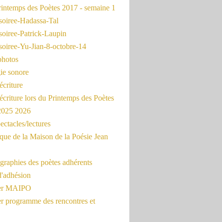
intemps des Poètes 2017 - semaine 1
soiree-Hadassa-Tal
soiree-Patrick-Laupin
soiree-Yu-Jian-8-octobre-14
photos
ie sonore
écriture
'écriture lors du Printemps des Poètes
 2025 2026
ectacles/lectures
que de la Maison de la Poésie Jean
graphies des poètes adhérents
d'adhésion
ier MAIPO
er programme des rencontres et