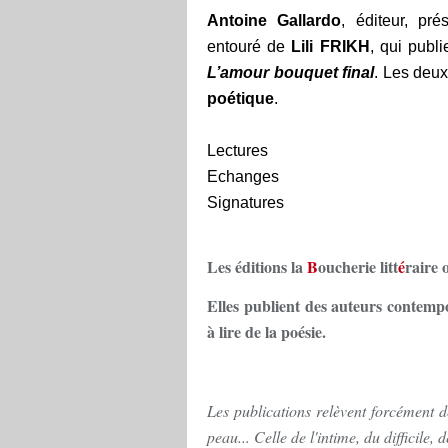
Antoine Gallardo
, éditeur, pr
entouré de
Lili FRIKH
, qui publ
L’amour bouquet final
. Les deux
poétique
.
Lectures
Echanges
Signatures
Les éditions la
B
oucherie litt
é
raire 
Elles publient des auteurs contempo
à lire de la poésie.
Les publications relèvent forcément d
peau... Celle de l'intime, du difficile, d