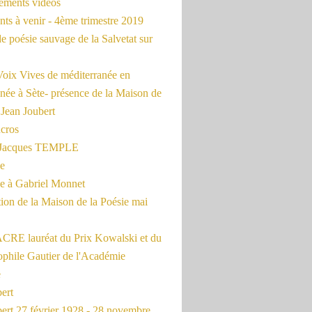
rements vidéos
ts à venir - 4ème trimestre 2019
de poésie sauvage de la Salvetat sur
Voix Vives de méditerranée en
née à Sète- présence de la Maison de
 Jean Joubert
cros
c Jacques TEMPLE
ue
 à Gabriel Monnet
ion de la Maison de la Poésie mai
CRE lauréat du Prix Kowalski et du
ophile Gautier de l'Académie
e
ert
ert 27 février 1928 - 28 novembre