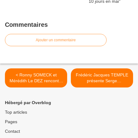
Commentaires
Ajouter un commentaire
< Ronny SOMECK et
Frédéric Jacques TEMPLE
Mérédith Le DEZ rencontre
présente Serge
reportée
MICHENAUD le 17
novembre >
Hébergé par Overblog
Top articles
Pages
Contact