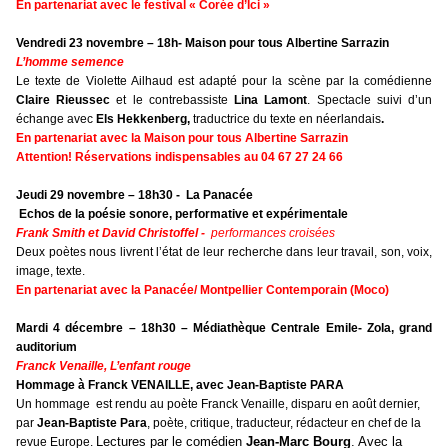
En partenariat avec le festival « Corée d’Ici »
Vendredi 23 novembre – 18h- Maison pour tous Albertine Sarrazin
L’homme semence
Le texte de Violette Ailhaud est adapté pour la scène par la comédienne
Claire Rieussec
et le contrebassiste
Lina Lamont
. Spectacle suivi d’un
échange avec
Els Hekkenberg,
traductrice du
texte
en néerlandais
.
En partenariat avec la Maison pour tous Albertine Sarrazin
Attention! Réservations indispensables au 04 67 27 24 66
Jeudi 29 novembre – 18h30 -
La Panacée
Echos de la poésie sonore, performative et expérimentale
Frank Smith et David Christoffel -
performances croisées
Deux poètes nous livrent l’état de leur recherche dans leur travail, son, voix,
image, texte.
En partenariat avec la Panacée/ Montpellier Contemporain (Moco)
Mardi 4 décembre – 18h30 – Médiathèque Centrale Emile- Zola, grand
auditorium
Franck Venaille, L’enfant rouge
Hommage à Franck VENAILLE, avec Jean-Baptiste PARA
Un hommage
est rendu au poète Franck Venaille, disparu en août dernier,
par
Jean-Baptiste Para
, poète, critique, traducteur, rédacteur en chef de la
Lectures par le comédien
Jean-Marc Bourg
. Avec la
revue Europe.