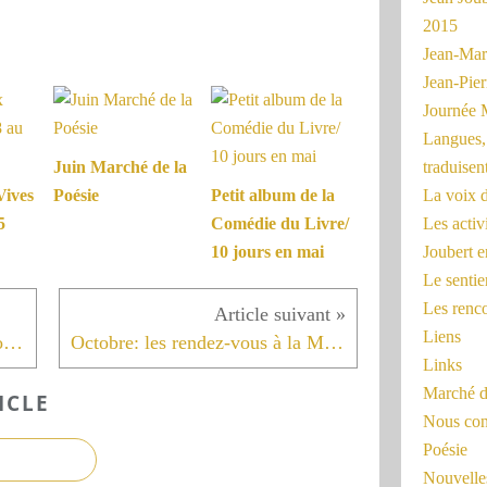
2015
Jean-Mar
Jean-Pi
Journée 
Langues, 
traduisen
Juin Marché de la
La voix d
Vives
Poésie
Petit album de la
Les activ
5
Comédie du Livre/
Joubert 
10 jours en mai
Le sentie
Les renc
Liens
Pré rentrée à la Maison de la Poésie Jean Joubert
Octobre: les rendez-vous à la Maison de la Poésie Jean Joubert
Links
Marché d
ICLE
Nous cont
Poésie
Nouvelles