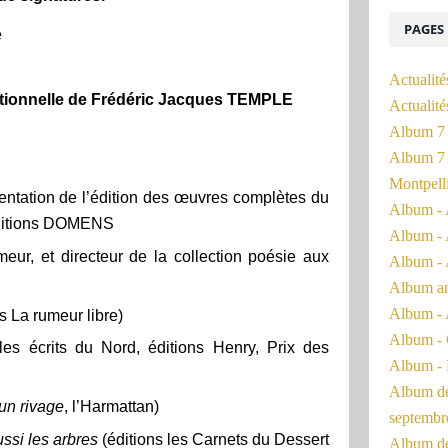
PAGES
e
Actualité
eptionnelle de Frédéric Jacques TEMPLE
Actualit
Album 7 
Album 7 
Montpell
ntation de l’édition des œuvres complètes du
Album - 
ditions DOMENS
Album - 
r, et directeur de la collection poésie aux
Album - 
Album a
Album - 
s La rumeur libre)
Album - 
 les écrits du Nord, éditions Henry, Prix des
Album - 
Album de 
un rivage
, l’Harmattan)
septembr
ussi les arbres
(éditions les Carnets du Dessert
Album de 