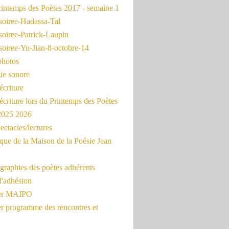
intemps des Poètes 2017 - semaine 1
soiree-Hadassa-Tal
soiree-Patrick-Laupin
soiree-Yu-Jian-8-octobre-14
photos
ie sonore
écriture
'écriture lors du Printemps des Poètes
 2025 2026
ectacles/lectures
que de la Maison de la Poésie Jean
graphies des poètes adhérents
d'adhésion
ier MAIPO
er programme des rencontres et