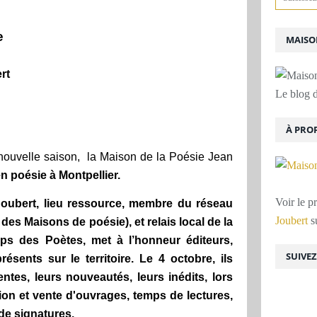
e
MAISON
rt
Le blog d
À PRO
 nouvelle saison,
la Maison de la Poésie Jean
en poésie à Montpellier.
Voir le p
oubert, lieu ressource, membre du réseau
Joubert
su
s Maisons de poésie), et relais local de la
mps des Poètes, met à l’honneur éditeurs,
SUIVE
ésents sur le territoire. Le 4 octobre, ils
ntes, leurs nouveautés, leurs inédits, lors
ion et vente d'ouvrages, temps de lectures,
de signatures.