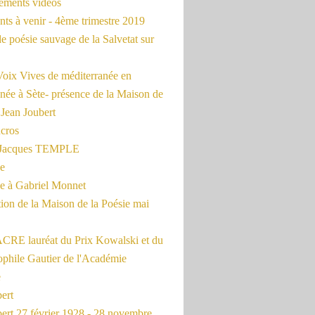
rements vidéos
ts à venir - 4ème trimestre 2019
de poésie sauvage de la Salvetat sur
Voix Vives de méditerranée en
née à Sète- présence de la Maison de
 Jean Joubert
cros
c Jacques TEMPLE
ue
 à Gabriel Monnet
ion de la Maison de la Poésie mai
CRE lauréat du Prix Kowalski et du
ophile Gautier de l'Académie
e
ert
ert 27 février 1928 - 28 novembre