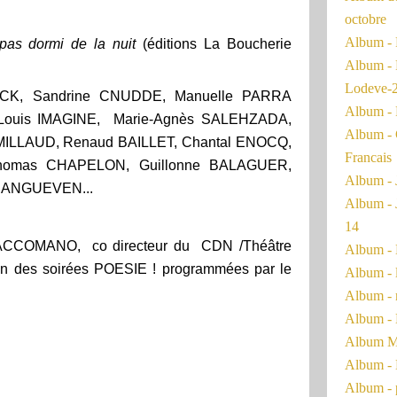
octobre
Album - 
 pas dormi de la nuit
(éditions La Boucherie
Album - 
Lodeve-
UCK, Sandrine CNUDDE, Manuelle PARRA
Album - 
Louis IMAGINE, Marie-Agnès SALEHZADA,
Album - 
 MILLAUD, Renaud BAILLET, Chantal ENOCQ,
Francais
 Thomas CHAPELON, Guillonne BALAGUER,
Album - 
ERANGUEVEN...
Album - 
14
r SACCOMANO, co directeur du CDN /Théâtre
Album - 
ion des soirées POESIE ! programmées par le
Album - 
Album - 
Album - 
Album Ma
Album - 
Album - 