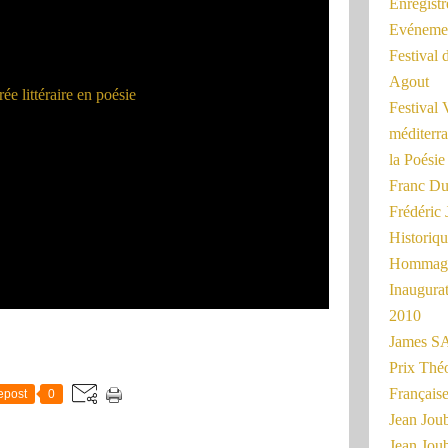
Enregist
Evénemen
Festival 
Agout
Festival 
méditerra
la Poésie
Franc Du
Frédéri
Historiq
Hommage
Inaugurat
2010
James SA
Prix Thé
Français
epost
0
Jean Joub
Jean Joub