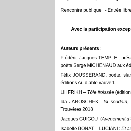
Rencontre publique - Entrée libr
Avec la participation exc
Auteurs présents
:
Frédéric Jacques TEMPLE : prése
poète Serge MICHENAUD aux é
Félix JOUSSERAND, poète, slameu
éditions Au diable vauvert.
Lili FRIKH –
Tôle froissée
(édition
Ida JAROSCHEK
Ici soudain
,
Trouvères 2018
Jacques GUIGOU (
Avènement d’
Isabelle BONAT – LUCIANI :
Et a