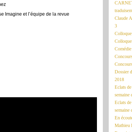
CARNET
hez
traduisen
se Imagine et l’équipe de la revue
Claude 
3
Colloqu
Colloque
Comédie 
Concours 
Concours
Dossier d
2018
Eclats d
semaine 
Eclats de
semaine d
En écoute
Mathieu 