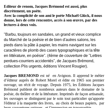
Editeur de renom, Jacques Brémond est aussi, plus
discrètement, un poète.
Avec la complicité de son ami le poète Michaël Glück, il nous
donne, lors de cette rencontre, accès à son œuvre, par des
lectures à deux voix.
"Barbu, toujours en sandales, un grand et vieux complice
du Marché de la poésie et de bien d'autres salons, les
pieds dans la pâte à papier, les mains navigant sur les
caractères de plomb des cases typographiques et la tête
en littérature, en poésie". (4ème de couverture de "Lettres
perdues-courriers accidentés", de Jacques Brémond,
collection Plis urgents, éditions Vincent Rougier).
Jacques BREMOND
est né
en Avignon. Il apprend le métier
d’éditeur auprès de Robert Morel et édite en 1965 son premier
ouvrage, un récit de voyage. Depuis 1975, les Éditions Jacques
Brémond publient de nombreux auteurs dans le domaine de la
poésie, du théâtre et de la littérature. Imprimés de façon artisanale,
les ouvrages se distinguent par le soin tout particulier qu'apporte
l'éditeur à la maquette des livres,
au choix de beaux papiers,
par
leurs couvertures uniques,
et l’impression en typographie.