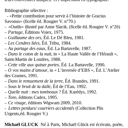
Bibliographie sélective :
- «Petite contribution pour servir à l’histoire de Gracius
Savonus» (ficelle éd. Rougier V. n°70.)
-
«Outils» illustré par Anne Slacik. (ficelle éd. Rougier V. n°26)
–
Partage
, Éditions Voiex, 1975.
–
Guillaume des ors
, Éd. Le Dé Bleu, 1981.
–
Les Cendres liées
, Éd. Tribu, 1984.
–
Au partage des eaux
, Éd. La Bartavelle, 1987.
–
Dans le coton de la nuit
, in « La Haute Vallée de l’Hérault »,
Saint-Martin de Londres, 1988.
–
Cette ville aux quinze portes
, Éd. La Bartavelle, 1990.
–
O vos mains d’amour
, in « L’inversée d’EBS », Éd. L’Atelier
des Grames, 1991.
–
Dans le remuement de la terre
, Éd. Brandes, 1991.
–
Sous le bruit de la dalle
, Éd de l’Eau, 1992.
–
Quelle nuit : mes tombeaux
? Éd. Karédys, 1992.
–
Toro
, éditions Cadex, 1995.
–
Ce visage
, éditions Wigwam 2009, 2010.
-
Lettres perdues/ courriers accidentés
(Collection Plis
Urgents,éd. Rougier V.)
Michaël GLUCK
Né à Paris, Michaël Glück est écrivain, poète,