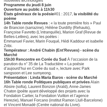
nouvelles technologies
Programme du jeudi 8 juin
Ouverture au public à 11h30
États généraux de la poésie
#01 : 2017,
la visibilité du
poème
14h Table ronde Revues
: « la toute première fois » Paul
de Brancion (sarrazine), Hélène Durdilly (Rehauts),
Françoise Favretto (L'intranquille), Marion Graf (Revue de
Belles-Lettres), avec les poètes :
Emmanuel Favier, Marin Fouqué, Hédi Kaddour et isabelle
Zribi.
Températeur : André Chabin (Ent’Revues) - scène du
Marché
15h30 Rencontre en Corée du Sud
À l’occasion de la
parution du n° 35 de La Traductière « La poésie
d’aujourd’hui en Corée du sud », lecture avec Park
sangsoon et Lee sumyeong.
Présentation : Linda Maria Baros - scène du Marché
16h Table ronde Politiques publiques et privées
Alain
Absire (sofia), Laurent Bonzon (Arald), Anne-James
Chaton (poète ayant développé des projets avec la
Fondation Cartier, la Fondation Vuitton et l’agence
Herezie), Manuel Forcano (institut Ramon Llull-Barcelone)
et Vincent Monadé (Centre national du Livre).