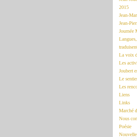
2015
Jean-Mar
Jean-Pi
Journée 
Langues, 
traduisen
La voix d
Les activ
Joubert 
Le sentie
Les renc
Liens
Links
Marché d
Nous cont
Poésie
Nouvelles