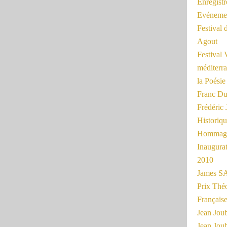
Enregist
Evénemen
Festival 
Agout
Festival 
méditerra
la Poésie
Franc Du
Frédéri
Historiq
Hommage
Inaugurat
2010
James SA
Prix Thé
Français
Jean Joub
Jean Joub