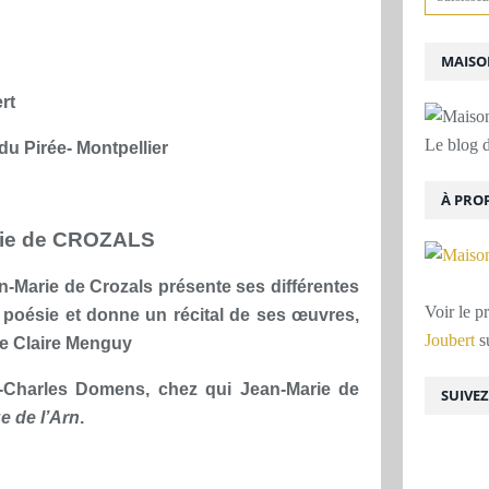
MAISON
rt
Le blog d
du Pirée- Montpellier
À PRO
rie de CROZALS
-Marie de Crozals présente ses différentes
Voir le p
a poésie et donne un récital de ses œuvres,
Joubert
su
te Claire Menguy
n-Charles Domens, chez qui Jean-Marie de
SUIVE
 de l’Arn
.