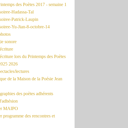
intemps des Poètes 2017 - semaine 1
soiree-Hadassa-Tal
soiree-Patrick-Laupin
soiree-Yu-Jian-8-octobre-14
photos
ie sonore
écriture
'écriture lors du Printemps des Poètes
 2025 2026
ectacles/lectures
que de la Maison de la Poésie Jean
graphies des poètes adhérents
d'adhésion
ier MAIPO
er programme des rencontres et