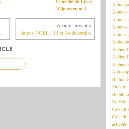
5
Comédie du Livre/
Album pr
10 jours en mai
Album - 
Album - 
Album - 
envenue aux éditions Jorn le 2 décembre
James NOEL , 13 et 14 décembre
Albums 
Antholog
ICLE
Atelier d'
Atelier d
Ateliers
Autres sp
Bibliothè
Joubert
Biobiblio
Bulletin 
Calendr
Calendri
activités