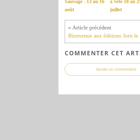
Sauvage - 13 au 16
à Sète 18 au 2
août
juillet
Bi
COMMENTER CET ART
Ajouter un commentaire