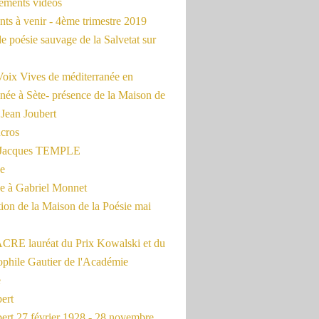
rements vidéos
ts à venir - 4ème trimestre 2019
de poésie sauvage de la Salvetat sur
Voix Vives de méditerranée en
née à Sète- présence de la Maison de
 Jean Joubert
cros
c Jacques TEMPLE
ue
 à Gabriel Monnet
ion de la Maison de la Poésie mai
CRE lauréat du Prix Kowalski et du
ophile Gautier de l'Académie
e
ert
ert 27 février 1928 - 28 novembre