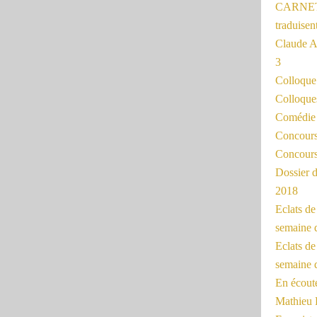
CARNET
traduisen
Claude 
3
Colloqu
Colloque
Comédie 
Concours 
Concours
Dossier d
2018
Eclats d
semaine 
Eclats de
semaine d
En écoute
Mathieu 