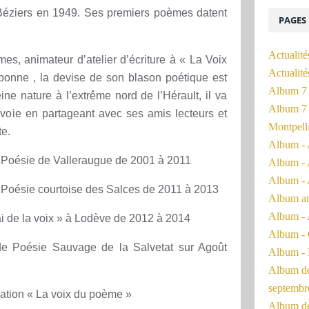
Béziers en 1949. Ses premiers poèmes datent
PAGES
Actualité
es, animateur d’atelier d’écriture à « La Voix
Actualit
onne , la devise de son blason poétique est
Album 7 
leine nature à l’extrême nord de l’Hérault, il va
Album 7 
voie en partageant avec ses amis lecteurs et
Montpell
te.
Album - 
de Poésie de Valleraugue de 2001 à 2011
Album - 
Album - 
de Poésie courtoise des Salces de 2011 à 2013
Album a
Album - 
i de la voix » à Lodève de 2012 à 2014
Album - 
l de Poésie Sauvage de la Salvetat sur Agoût
Album - 
Album de 
septembr
iation « La voix du poème »
Album de 